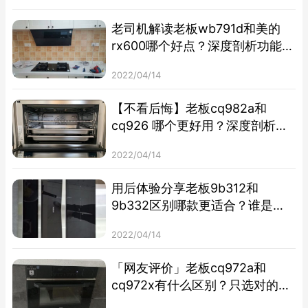
老司机解读老板wb791d和美的
rx600哪个好点？深度剖析功能区
别
2022/04/14
【不看后悔】老板cq982a和
cq926 哪个更好用？深度剖析功
能区别
2022/04/14
用后体验分享老板9b312和
9b332区别哪款更适合？谁是性
价比之王
2022/04/14
「网友评价」老板cq972a和
cq972x有什么区别？只选对的不
选贵的