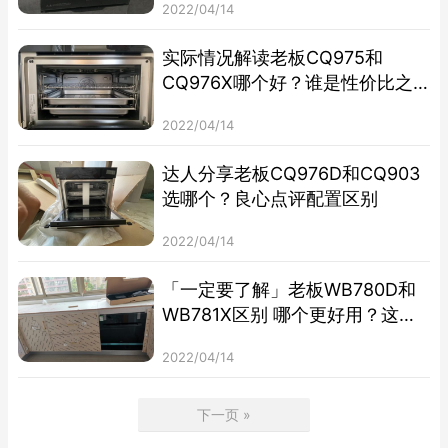
2022/04/14
实际情况解读老板CQ975和
CQ976X哪个好？谁是性价比之
王
2022/04/14
达人分享老板CQ976D和CQ903
选哪个？良心点评配置区别
2022/04/14
「一定要了解」老板WB780D和
WB781X区别 哪个更好用？这样
选不盲目
2022/04/14
下一页 »