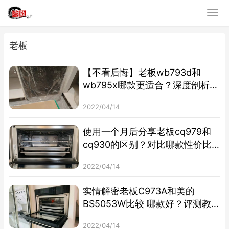
老板
【不看后悔】老板wb793d和
wb795x哪款更适合？深度剖析功
能区别
2022/04/14
使用一个月后分享老板cq979和
cq930的区别？对比哪款性价比
更高
2022/04/14
实情解密老板C973A和美的
BS5053W比较 哪款好？评测教
你怎么选
2022/04/14