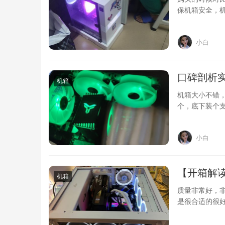
保机箱安全，机
基米德km-…
小白
口碑剖析实
机箱
机箱大小不错，
个，底下装个
M2，第二个爱
小白
【开箱解
机箱
质量非常好，
是很合适的很
好，卖家态度