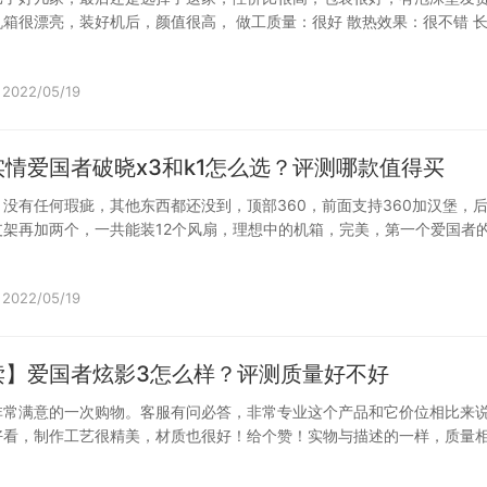
箱很漂亮，装好机后，颜值很高， 做工质量：很好 散热效果：很不错 
2022/05/19
情爱国者破晓x3和k1怎么选？评测哪款值得买
没有任何瑕疵，其他东西都还没到，顶部360，前面支持360加汉堡，
支架再加两个，一共能装12个风扇，理想中的机箱，完美，第一个爱国者
…
2022/05/19
读】爱国者炫影3怎么样？评测质量好不好
非常满意的一次购物。客服有问必答，非常专业这个产品和它价位相比来
好看，制作工艺很精美，材质也很好！给个赞！实物与描述的一样，质量
也好，…