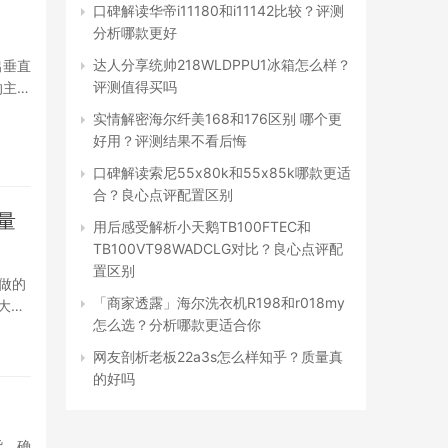
口碑解读华帝i11180和i11142比较？评测
分析哪款更好
达人分享统帅218WLDPPU1冰箱怎么样？
出垂直
评测值得买吗
的主
实情解密海尔纤美168和176区别 哪个更
好用？评测结果不看后悔
口碑解读索尼55x80k和55x85k哪款更适
合？良心点评配置区别
量
用后感受解析小天鹅TB100FTEC和
TB100VT98WADCLG对比？良心点评配
置区别
做的
「商家透露」海尔洗衣机R198和r018my
大防
怎么选？分析哪款更适合你
网友剖析老板22a3s怎么样知乎？质量真
的好吗
货，确