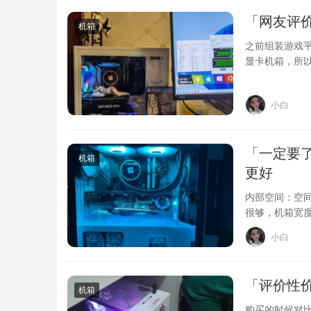
「网友评
机箱
之前组装游戏
显卡机箱，所
机，内部空间
小白
「一定要
机箱
更好
内部空间：空间
很够，机箱宽度
尘罩，透气性
小白
「评价性价
机箱
购买的时候对