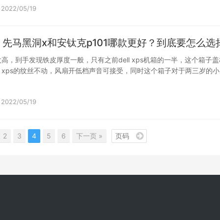
2022/05/19
先马黑洞x和安钛克p101哪款更好？到底要怎么选
高，到手发现铁皮厚度一般，只有之前dell xps机箱的一半，这个箱子
xps的纹丝不动，风扇开低档声音可接受，同时这个箱子对于两三岁的小
2022/05/19
2
3
4
5
6
下一页 »