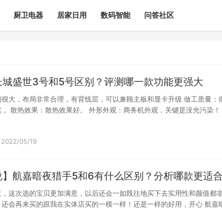
厨卫电器
居家日用
数码智能
问答社区
长城盛世3号和5号区别？评测哪一款功能更强大
间很大，布局非常合理，有背线层，可以兼顾主板和显卡升级 做工质量：
， 散热效果：散热效果好。 外形外观：商务机外观，关键是没光污染！
2022/05/19
说】航嘉暗夜猎手5和6有什么区别？分析哪款更适
意，这次选的宝贝更加满意，以后还会一如既往地买下去实用性和颜值都
，还会再来买的跟我在实体店买的一模一样！还是一样的好用，开心 航嘉
么…