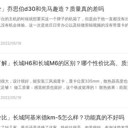
价」乔思伯d30和先马趣造？质量真的差吗
平台的主机的时候就想要买这一个牌子的机箱了，但是由于他一直都没有
以没有机会体验。这一次是坐庄日常办公以及轻微剪辑视频的没有带显卡
的利用…
2022/05/19
了解」长城H6和长城M6的区别？哪个性价比高、质
很大，设计很好，能安装三风扇显卡，显卡位置335mm，散热器高度也
足够！ 做工质量：感觉材质也挺好，这个铁皮挺厚的！ 散热效果：前面
…
2022/05/19
比」长城阿基米德km-5怎么样？功能真的不好吗
比了好几家，最后还是选择了这家，性价比很高，包装很好，有泡沫垫发