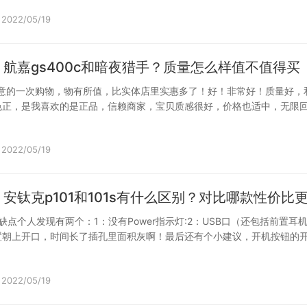
2022/05/19
航嘉gs400c和暗夜猎手？质量怎么样值不值得买
)非常满意的一次购物，物有所值，比实体店里实惠多了！好！非常好！质量好，
色正，是我喜欢的是正品，信赖商家，宝贝质感很好，价格也适中，无限
2022/05/19
安钛克p101和101s有什么区别？对比哪款性价比
缺点个人发现有两个：1：没有Power指示灯:2：USB口（还包括前置耳
置朝上开口，时间长了插孔里面积灰啊！最后还有个小建议，开机按钮的
2022/05/19