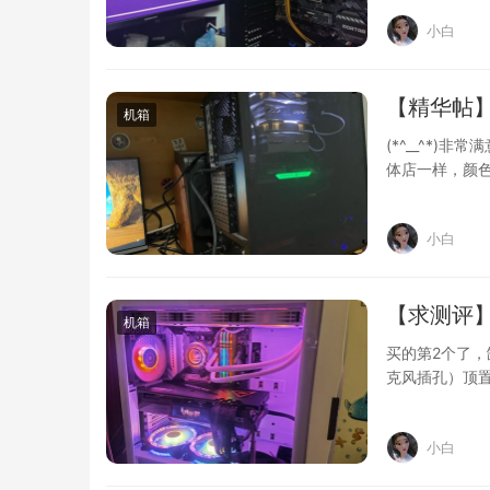
小白
【精华帖】
机箱
(*^__^*
体店一样，颜
航嘉g…
小白
【求测评】
机箱
买的第2个了，
克风插孔）顶
键能不…
小白