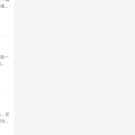
长城阿
后面一
的
说，还
相当