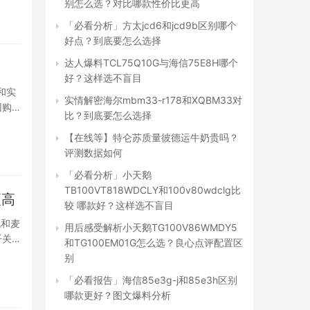
别怎么选？对比哪款性价比更高
「必看分析」方太jcd6和jcd9b区别哪个
好点？到底要怎么选择
达人爆料TCL75Q10G与海信75E8H哪个
好？这样选不盲目
和实
实情解密海尔mbm33-r178和XQBM33对
回购！
比？到底要怎么选择
【在线等】特仑苏质量彼德运牛奶贵吗？
评测数据如何
「必看分析」小天鹅
TB100VT818WDCLY和100v80wdclg比
更高
较 哪款好？这样选不盲目
机和麦
用后感受解析小天鹅TG100V86WMDY5
开关按
和TG100EM01G怎么选？良心点评配置区
别
「必看报告」海信85e3g-j和85e3h区别
哪款更好？图文爆料分析