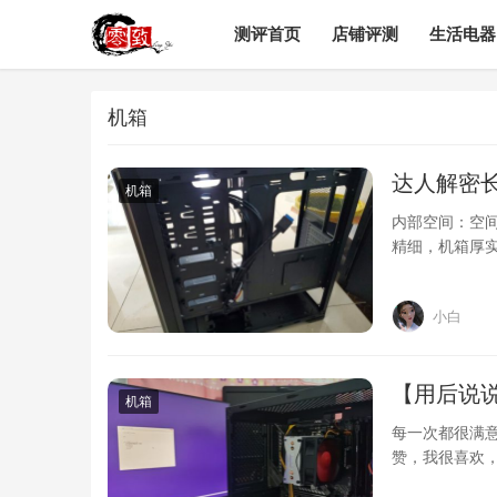
测评首页
店铺评测
生活电器
机箱
达人解密
机箱
内部空间：空
精细，机箱厚实
盛世3号和5…
小白
【用后说
机箱
每一次都很满
赞，我很喜欢
猎手5和6有什