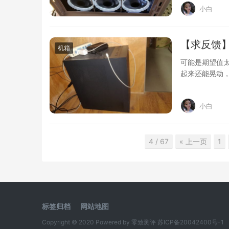
小白
【求反馈】
机箱
可能是期望值太
起来还能晃动，
不太友…
小白
4 / 67
« 上一页
1
标签归档
网站地图
Copyright © 2020 Powered by
零致测评
苏ICP备20042400号-1