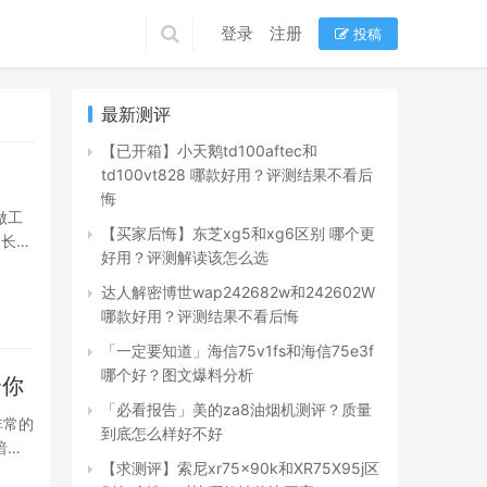
登录
注册
投稿
最新测评
【已开箱】小天鹅td100aftec和
td100vt828 哪款好用？评测结果不看后
悔
做工
【买家后悔】东芝xg5和xg6区别 哪个更
 长城
好用？评测解读该怎么选
达人解密博世wap242682w和242602W
哪款好用？评测结果不看后悔
「一定要知道」海信75v1fs和海信75e3f
哪个好？图文爆料分析
合你
「必看报告」美的za8油烟机测评？质量
非常的
到底怎么样好不好
暗夜
【求测评】索尼xr75x90k和XR75X95j区