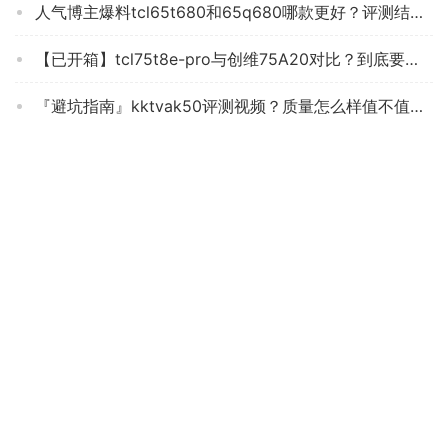
人气博主爆料tcl65t680和65q680哪款更好？评测结果不看后悔
【已开箱】tcl75t8e-pro与创维75A20对比？到底要怎么选择
『避坑指南』kktvak50评测视频？质量怎么样值不值得买
【求测评】创维55H80与创维8Y55有区别吗？对比哪款性价比更高
「一定要知道」创维p2和v40哪个好？应该怎么样选择
【精华帖】海信55E3G与TcL55V2-pro电视哪个好？这样选不盲目
「评价性价比」42m1和42电视区别长虹？分析哪款更适合你
「入手体验」东芝75m540f和65m540f有什么区别？只选对的不选贵的
老司机分享小米L55M7和L55M4-AX哪个好？谁是性价比之王
商家透露tcl65v6电视怎么样？评测值得入手吗