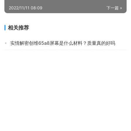
2022/11/11 08:09
下一篇 »
相关推荐
实情解密创维65a8屏幕是什么材料？质量真的好吗
「一定要了解」tcl55v6e和v2pro怎么选？对比哪款性价比更高
老司机分享海信vidaa65v1f和pro区别 哪个更好用？评测结果不看后悔
「用过的说下」康佳led65d8怎么样？评测性价比高吗
人气博主评价创维55a50评测？质量怎么样值不值得买
「一定要了解」索尼65x9000h和65x80j哪个好？评测结果不看后悔
网友剖析创维85寸A9怎么样？哪个更合适