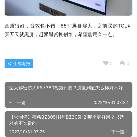
画质很好，音效也不错，65寸屏幕够大，之前买的TCL刚
买五天就黑屏，赶紧退货换创维，希望能用久一点。
生成海报
0
0
达人解密超人RS7380视频评测？质量到底怎么样好不好
« 上一篇
2022/10/31 07:22
【求测评】蓓慈BZ305H1与BZ305H2 哪个更好用？只选
对的不选贵的
2022/10/31 07:25
下一篇 »