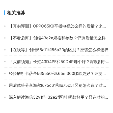
相关推荐
【真实评测】OPPO65K9平板电视怎么样的质量？来看看买家说法
【不看后悔】创维43e2a规格和参数？评测质量怎么样
【在线等】创维55a11和55a20的区别？应该怎么样选择
「买前须知」长虹43D4PF和50D4P哪个好？深度剖析功能区别
经验解析卡萨帝k65e50和k65m300哪款更好？评测结果不看后悔
用后体验分享海尔lu75c61和lu75c51区别怎么选？对比哪款性价比更高
深入解读海信32v1f与32e2f区别 哪款好用？只选对的不选贵的
达人分享tcl65t8e电视怎么样？质量真的差吗