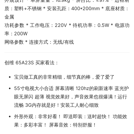
外观设计 * 单屏重量：16.9kg * 屏占比：≥97% * 边框材
质：塑料+不锈钢 * 安装孔距：400*200mm * 底座材质：
金属
功耗参数 * 工作电压：220V * 待机功率：0.5W * 电源功
率：200W
网络参数 * 连接方式：无线/有线
创维 65A23S 买家看法：
宝贝做工真的非常精细，细节真的棒，爱了爱了
55寸电视大小合适 屏幕清晰 120hz的刷新速率 蓝光护
眼无屏闪 超薄 视觉效果好，声音效果也很爆满！运行
流畅 3G内存就是好！安装工人耐心细致
外形外观：非常好看！ 即送即装：送时超快！ 功能效
果：多彩丰富！ 屏幕音效：特别舒服！