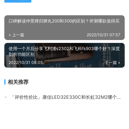
口碑解读仲景牌归脾丸200和300的区别？评测哪款值得买
« 上一篇
2022/10/31 07:57
使用一个月后分享飞利浦s2302和飞科fs903哪个好？深度
剖析功能区别
2022/10/31 08:05
下一篇 »
相关推荐
「评价性价比」康佳LED32E330C和长虹32M2哪个好？这样选不盲目
「深度评测」海信65e3fmax和65e4f哪个好点？只选对的不选贵的
『避坑指南』小米11和pro的区别？告诉你哪款性价比高