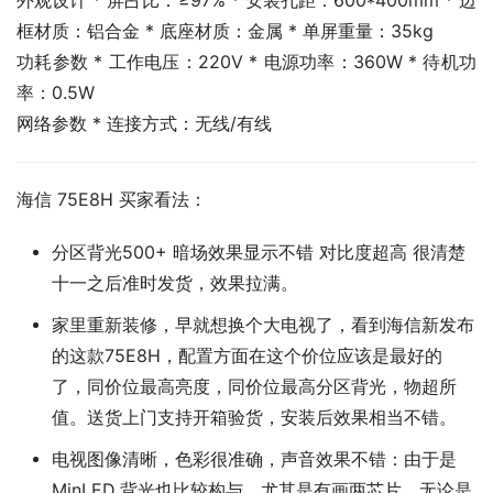
外观设计 * 屏占比：≥97% * 安装孔距：600*400mm * 边
框材质：铝合金 * 底座材质：金属 * 单屏重量：35kg
功耗参数 * 工作电压：220V * 电源功率：360W * 待机功
率：0.5W
网络参数 * 连接方式：无线/有线
海信 75E8H 买家看法：
分区背光500+ 暗场效果显示不错 对比度超高 很清楚
十一之后准时发货，效果拉满。
家里重新装修，早就想换个大电视了，看到海信新发布
的这款75E8H，配置方面在这个价位应该是最好的
了，同价位最高亮度，同价位最高分区背光，物超所
值。送货上门支持开箱验货，安装后效果相当不错。
电视图像清晰，色彩很准确，声音效果不错：由于是
MinLED 背光也比较构与，尤其是有画两芯片，无论是