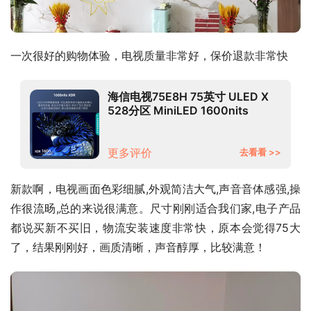
一次很好的购物体验，电视质量非常好，保价退款非常快
海信电视75E8H 75英寸 ULED X
528分区 MiniLED 1600nits
144Hz 4K全面屏 液晶智能平板电
视机
更多评价
去看看 >>
新款啊，电视画面色彩细腻,外观简洁大气,声音音体感强,操
作很流旸,总的来说很满意。尺寸刚刚适合我们家,电子产品
都说买新不买旧，物流安装速度非常快，原本会觉得75大
了，结果刚刚好，画质清晰，声音醇厚，比较满意！