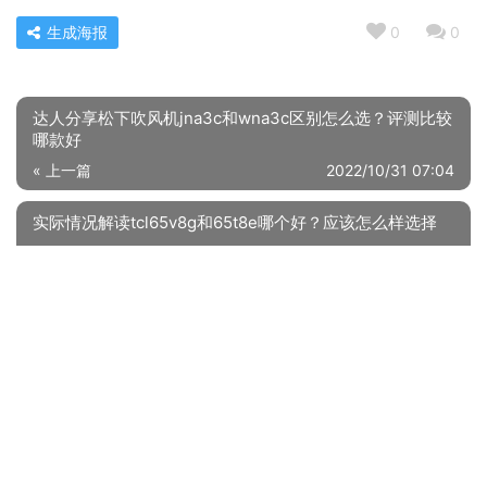
生成海报
0
0
达人分享松下吹风机jna3c和wna3c区别怎么选？评测比较
哪款好
« 上一篇
2022/10/31 07:04
实际情况解读tcl65v8g和65t8e哪个好？应该怎么样选择
2022/10/31 07:07
下一篇 »
相关推荐
达人分享威力6026B和6099B哪个好？这样选不盲目
口碑解读小天鹅TD100V62WADS5和TG100V62WADY5哪个好？到底要怎么选择