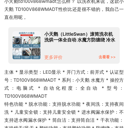
小天鹅td100v868wmadt怎么样？ 以洗衣机来说，这款小
天鹅 TD100V868WMADT性价比还是很不错的，我自己一
直在用呢，
小天鹅（LittleSwan）滚筒洗衣机
洗烘一体全自动 水魔方防缠绕 冷水
洗护色护形一级能效变频节能低噪
V868
更多评价
去看看 >>
主体 * 显示类型：LED显示 * 开门方式：前开式 * 认证型
号：TD100V868WMADT * 系列：小天鹅 水魔方 * 操控方
式：电脑式 * 自动化程度：全自动 * 型号：
TD100V868WMADT
特色功能 * 脱水功能：支持脱水功能 * 夜间洗：支持夜间
洗 * 儿童安全锁：支持儿童安全锁 * 进水阀漏水保护：不
支持进水阀漏水保护 * 筒自洁：支持筒自洁 * 干衣功能：