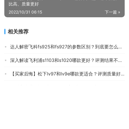
比高、质量更好
2022/10/31 06:15
下一篇 »
相关推荐
达人解密飞科fs925和fs927的参数区别？到底要怎么选择
深入解读飞利浦s1103和s1020哪款更好？评测结果不看后悔
【买家后悔】松下lv97和lv9e哪款更适合？评测质量好不好
用后实情讲解松下剃须刀es系列和st区别比较 哪款好？到底要怎么选择
良心解读松下ES-LM31剃须刀质量评测怎么样好不好用？
【不要入手】来看下 PHILIPSS5531 这款 剃须刀质量真的忽悠？评测怎么样！
「买前告知」超人rs381和rs7360哪款更适合？深度剖析功能区别