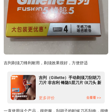
吉列剃须刀锋利耐用，剃须效果很好，方便舒适
吉列（Gillette）手动剃须刀刮胡刀
刀片 非吉利 锋隐5层刀片 (8刀头 新
老包装随机发 此商品不含刀架）
更多评价
去看看 >>
一直使用这个产品，很舒服，刮胡子的时候刀不刮肉，很锋