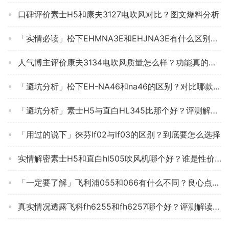
口碑评价素士H5和康夫3127电吹风对比？图文爆料分析
「实情必读」松下EHMNA3E和EHJNA3E有什么区别？哪个更合适
人气博主评价康夫3134电吹风质量怎么样？功能真的不好吗
「避坑分析」松下EH-NA46和na46的区别？对比哪款性价比更高
「避坑分析」素士H5与直白HL345比那个好？评测解读该怎么选
「用过的说下」徕芬lf02与lf03的区别？到底要怎么选择
实情解密素士H5和直白hl505吹风机哪个好？谁是性价比之王
「一定要了解」飞利浦055和066有什么不同？良心点评配置区别
真实情况透露飞科fh6255和fh6257哪个好？评测解读该怎么选