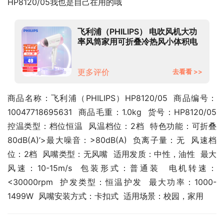
HP8120/05我也是自己在用的哦
飞利浦（PHILIPS） 电吹风机大功
率风筒家用可折叠冷热风小体积电
吹风 HP8120/05
更多评价
去看看 >>
商品名称：飞利浦（PHILIPS）HP8120/05  商品编号：
10047718695631  商品毛重：1.0kg  货号：HP8120/05  
控温类型：档位恒温  风温档位：2档  特色功能：可折叠  
80dB(A)’>最大噪音：>80dB(A)  负离子量：无  风速档
位：2档  风嘴类型：无风嘴  适用发质：中性，油性  最大
风速：10-15m/s  包装形式：普通装  电机转速：
<30000rpm  护发类型：恒温护发  最大功率：1000-
1499W  风嘴安装方式：卡扣式  适用场景：校园，家用