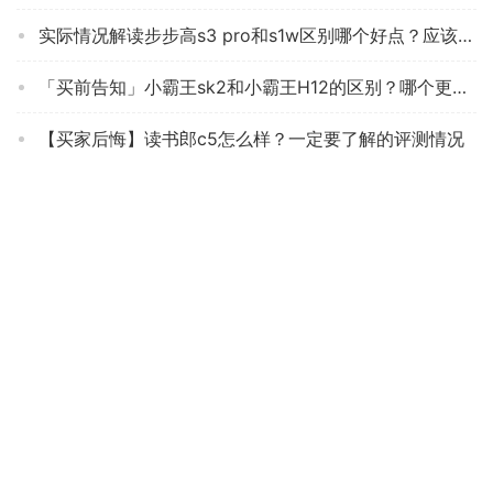
实际情况解读步步高s3 pro和s1w区别哪个好点？应该怎么样选择
「买前告知」小霸王sk2和小霸王H12的区别？哪个更合适
【买家后悔】读书郎c5怎么样？一定要了解的评测情况
【全方位解读】步步高P20H130 这款 学生平板质量怎么样？优劣分析评测结果！
【真实评测】科大讯飞iStudyX2Pro学生平板功能怎么样？评价质量实话实说
「买前须知」优学派umix6好还是u60好？这样选不盲目
老司机解读小霸王r10是什么时候生产的？评测性价比高吗