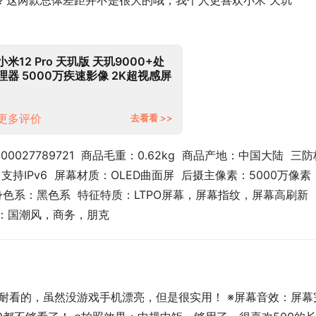
更好？这两款总体差距并不是很大的哦，我个人更喜欢小米 天玑
小米12 Pro 天玑版 天玑9000+处
理器 5000万疾速影像 2K超视感屏
120Hz高刷 67W快充
12GB+256GB 黑色 5G手机
更多评价
去看看 >>
0027789721  商品毛重：0.62kg  商品产地：中国大陆  三防
支持IPv6  屏幕材质：OLED曲面屏  后摄主像素：5000万像素  
 机身色系：黑色系  特征特质：LTPO屏幕，屏幕指纹，屏幕高刷新
风格：国潮风，商务，朋克
比较耐看的，虽然没游戏手机漂亮，但是很实用！ ※屏幕音效：屏幕