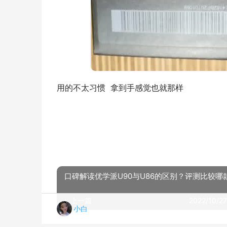
用的不太习惯  拿到手感觉也就那样
口碑解读优学派U90与U86的区别？评测比较哪
« 上一篇
2022/10/27
小白