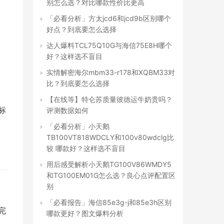
别怎么选？对比哪款性价比更高
「必看分析」方太jcd6和jcd9b区别哪个
好点？到底要怎么选择
达人爆料TCL75Q10G与海信75E8H哪个
好？这样选不盲目
实情解密海尔mbm33-r178和XQBM33对
比？到底要怎么选择
【在线等】特仑苏质量彼德运牛奶贵吗？
标
评测数据如何
「必看分析」小天鹅
TB100VT818WDCLY和100v80wdclg比
较 哪款好？这样选不盲目
用后感受解析小天鹅TG100V86WMDY5
和TG100EM01G怎么选？良心点评配置区
别
「必看报告」海信85e3g-j和85e3h区别
完
哪款更好？图文爆料分析