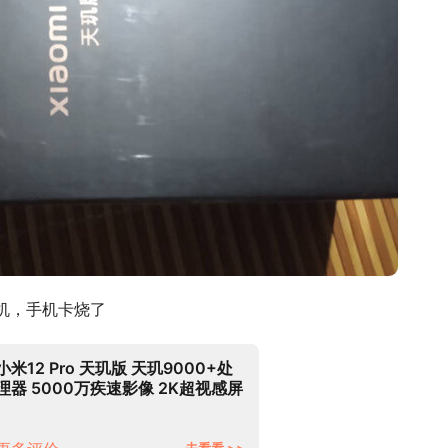
机，手机卡烧了
小米12 Pro 天玑版 天玑9000+处
理器 5000万疾速影像 2K超视感屏
120Hz高刷 67W快充
12GB+256GB 黑色 5G手机
去看看 >>