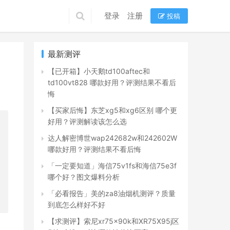
登录
注册
投稿
最新测评
【已开箱】小天鹅td100aftec和
td100vt828 哪款好用？评测结果不看后
悔
【买家后悔】东芝xg5和xg6区别 哪个更
好用？评测解读该怎么选
达人解密博世wap242682w和242602W
哪款好用？评测结果不看后悔
「一定要知道」海信75v1fs和海信75e3f
哪个好？图文爆料分析
「必看报告」美的za8油烟机测评？质量
到底怎么样好不好
【求测评】索尼xr75x90k和XR75X95j区