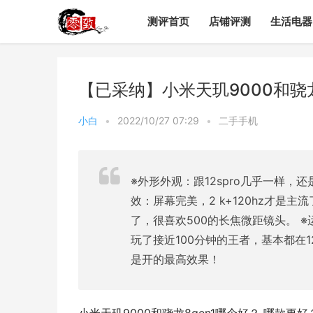
测评首页
店铺评测
生活电器
【已采纳】小米天玑9000和骁
小白
•
2022/10/27 07:29
•
二手手机
※外形外观：跟12spro几乎一样
效：屏幕完美，2 k+120hz才是
了，很喜欢500的长焦微距镜头。 
玩了接近100分钟的王者，基本都在1
是开的最高效果！