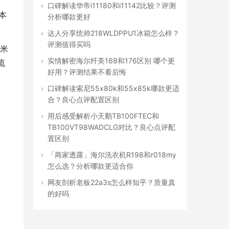
长
口碑解读华帝i11180和i11142比较？评测
本
分析哪款更好
达人分享统帅218WLDPPU1冰箱怎么样？
评测值得买吗
米
实情解密海尔纤美168和176区别 哪个更
流
好用？评测结果不看后悔
口碑解读索尼55x80k和55x85k哪款更适
合？良心点评配置区别
用后感受解析小天鹅TB100FTEC和
TB100VT98WADCLG对比？良心点评配
置区别
「商家透露」海尔洗衣机R198和r018my
怎么选？分析哪款更适合你
网友剖析老板22a3s怎么样知乎？质量真
的好吗