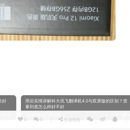
款好
用后实情讲解科大讯飞翻译机4.0与双屏版的区别？质
量到底怎么样好不好
 07:22
2022/10/27 07:30
下一篇 
0
0
生成海报