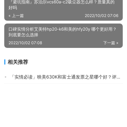
『避坑指南』苏泊尔vcs60a-c2吸尘器怎么样？质量真的
好吗
« 上一篇
2022/10/02 07:06
口碑实情分析艾美特hp20-k6和美的hfy20y 哪个更好用？
到底要怎么选择
2022/10/02 07:08
下一篇 »
相关推荐
「实情必读」映美630K和富士通发票之星哪个好？评测质量怎么样
人气博主爆料爱普生l1800与xp15080的区别？评测比较哪款好
「买前告知」佳能G5080和惠普519怎么买？评测比较哪款好
【精华帖】佳能Ts3480和佳能MG3680哪个更好些？谁是性价比之王