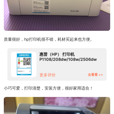
质量很好，hp打印机很不错，耗材买起来也方便。
惠普（HP） 打印机
P1108/208dw/108w/2506dw
A4黑白激光打印家用办公商用
108w（仅打印+手机无线打印）替
代P1108
更多评价
去看看 >>
小巧可爱，打印清楚，安装方便，很好家用适合！