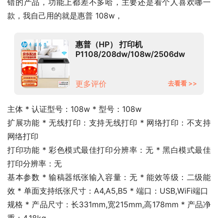
错的产品，功能上都差不多哈，主要还是看个人喜欢哪一
款，我自己用的就是惠普 108w，
惠普（HP） 打印机
P1108/208dw/108w/2506dw
A4黑白激光打印家用办公商用
108w（仅打印+手机无线打印）替
代P1108
更多评价
去看看 >>
主体 * 认证型号：108w * 型号：108w
扩展功能 * 无线打印：支持无线打印 * 网络打印：不支持
网络打印
打印功能 * 彩色模式最佳打印分辨率：无 * 黑白模式最佳
打印分辨率：无
基本参数 * 输稿器纸张输入容量：无 * 能效等级：二级能
效 * 单面支持纸张尺寸：A4,A5,B5 * 端口：USB,WiFi端口
规格 * 产品尺寸：长331mm,宽215mm,高178mm * 产品净