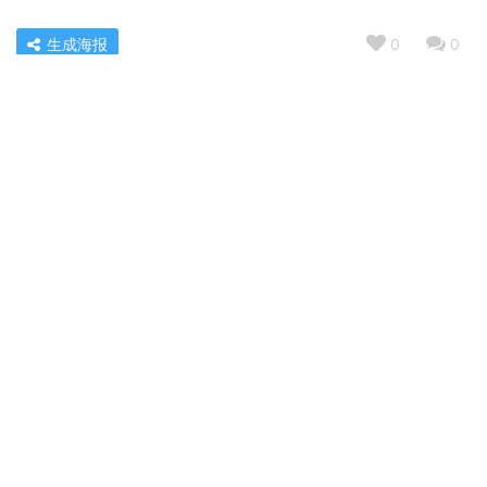
生成海报
0
0
「深度评测」星巴克1区别于其他咖啡馆的创新是什么？
« 上一篇
2022/10/02 07:05
口碑实情分析惠普打印机107w和108w的区别？对比哪款
性价比更高
2022/10/02 07:07
下一篇 »
相关推荐
【独家爆料】美的V5和飞利浦6405吸尘器那个好？分析哪款更适合你
老司机告诉你美的p60和gx1000s区别哪款更好？谁是性价比之王