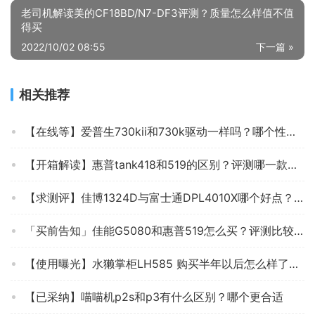
老司机解读美的CF18BD/N7-DF3评测？质量怎么样值不值
得买
2022/10/02 08:55
下一篇 »
相关推荐
【在线等】爱普生730kii和730k驱动一样吗？哪个性价比高、质量更好
【开箱解读】惠普tank418和519的区别？评测哪一款功能更强大
【求测评】佳博1324D与富士通DPL4010X哪个好点？深度剖析功能区别
「买前告知」佳能G5080和惠普519怎么买？评测比较哪款好
【使用曝光】水獭掌柜LH585 购买半年以后怎么样了？打印机 真实测评质量优劣！
【已采纳】喵喵机p2s和p3有什么区别？哪个更合适