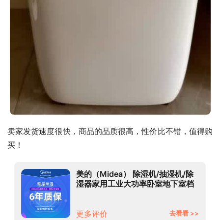
卖家发货速度很快，商品的品质很高，性价比不错，值得购
买！
美的（Midea） 除湿机/抽湿机/除
湿器家用工业大功率卧室地下室档
案室吸湿器干燥机干衣机负离子除
菌 【推荐】18L家用全屋干爽
（40m2内）
更多评价
去看看 >>