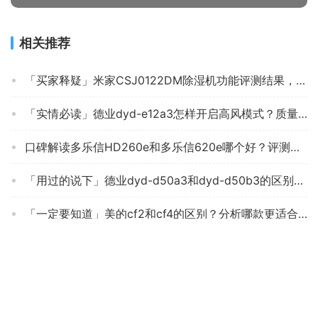
相关推荐
「买家释疑」米家CSJ0122DM除湿机功能评测结果，看看买家怎么样评价的
「实情必读」德业dyd-e12a3怎样开启高风模式？质量真的好吗
口碑解读多乐信HD260e和多乐信620e哪个好？评测结果不看后悔
「用过的说下」德业dyd-d50a3和dyd-d50b3的区别？应该怎么样选择
「一定要知道」美的cf2和cf4的区别？分析哪款更适合你
口碑实情分析德尔玛dt35c和dt40c怎么选？良心点评配置区别
【不看后悔】亲测曝光美的CF12BD/N7-DN 除湿机质量怎么样？全方位评测分享!
老司机解读奥克斯2199和2299区别哪款更适合？只选对的不选贵的