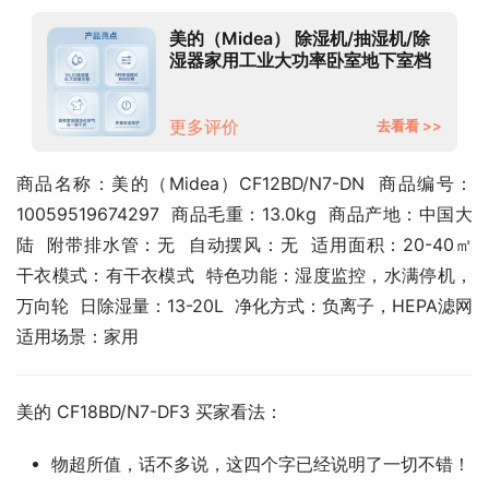
美的（Midea） 除湿机/抽湿机/除
湿器家用工业大功率卧室地下室档
案室吸湿器干燥机干衣机负离子除
菌 【推荐】18L家用全屋干爽
（40m2内）
更多评价
去看看 >>
商品名称：美的（Midea）CF12BD/N7-DN  商品编号：
10059519674297  商品毛重：13.0kg  商品产地：中国大
陆  附带排水管：无  自动摆风：无  适用面积：20-40㎡  
干衣模式：有干衣模式  特色功能：湿度监控，水满停机，
万向轮  日除湿量：13-20L  净化方式：负离子，HEPA滤网  
适用场景：家用
美的 CF18BD/N7-DF3 买家看法：
物超所值，话不多说，这四个字已经说明了一切不错！