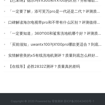
【已采纳】德尔玛VX300和VX100的区别？分析哪款更适合你
「一定要了解」添可芙万pro是一代还是二代？评测质量好不好
口碑解读海尔电视带pro和不带有什么区别？评测值得入手吗
「一定要知道」360f100和鲨客洗地机哪个好？评测质量怎么样
「买前须知」uwantx100与X100pro哪款更适合？到底要怎么选择
实情解密美的x5有线洗地机测评？质量到底怎么样好不好
【在线等】必胜2832Z测评？质量真的差吗
Copyright © 2020 Powered by
零致测评
苏ICP备20042400号-1