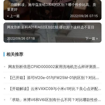
「功能解读」施华蔻发蜡3和4的区别？哪个性价比高、质
量更好
« 上一篇
2022/09/26 07:15
网友剖析新科A01和A02区别比较 哪款好？这样选不盲目
2022/09/26 07:18
下一篇 »
相关推荐
网友剖析倍思CPXD000002家用洗地机怎么样评测质量值得买吗？
【已开箱】添可hf20e-01与FW25M-01的区别？对比哪款性价比更高
【开箱解读】云米VXXC09与小米c1对比？良心点评配置区别
「求助」米博V6和V6i区别有什么不同？对比哪款性价比更高