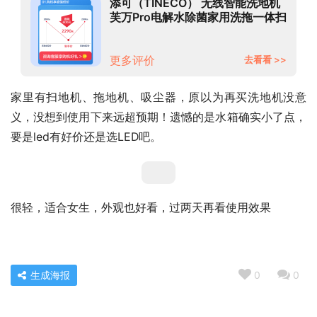
添可（TINECO） 无线智能洗地机
芙万Pro电解水除菌家用洗拖一体扫
地机手持吸尘器 芙万Pro【8月新
品】
更多评价
去看看 >>
家里有扫地机、拖地机、吸尘器，原以为再买洗地机没意
义，没想到使用下来远超预期！遗憾的是水箱确实小了点，
要是led有好价还是选LED吧。
很轻，适合女生，外观也好看，过两天再看使用效果
生成海报
0
0