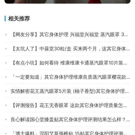
相关推荐
【网友分享】其它身体护理 兴福堂兴福堂 蒸汽眼罩 30片组合装 效果怎么样？为什么评价这样说？求测评！
【太坑人了】中葆堂30粒/盒 买来两个月，这其它身体护理质量真的差吗？评测下怎么样！
【有点小坑】如何看待 维康维康卡通蒸汽眼罩10片装狗勾款 的质量，用完一个月评测感觉怎么样！？
「一定要知道」其它身体护理维康良质蒸汽眼罩樱花款评测结果怎么样？不值得买吗？
实情解密花王蒸汽眼罩5片装 (柚子香型)其它身体护理怎么样的质量，评测为什么这样？
【评测报告】花王无香眼罩 这款其它身体护理质量怎么样不好？拆箱分析各项指标解读！
良心解读国心堂膝盖贴其它身体护理评测结果怎么样？不值得买吗？
「博主爆料」涅阳艾草颈椎贴 15贴其它身体护理评测报告怎么样？质量不靠谱？