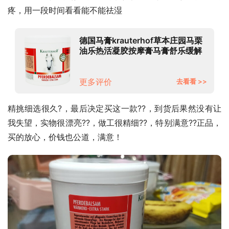
疼，用一段时间看看能不能祛湿
德国马膏krauterhof草本庄园马栗
油乐热活凝胶按摩膏马膏舒乐缓解
肌肉疼痛马油风湿关节膏 德国马膏
500ml*1罐
更多评价
去看看 >>
精挑细选很久?，最后决定买这一款??，到货后果然没有让
我失望，实物很漂亮??，做工很精细??，特别满意??正品，
买的放心，价钱也公道，满意！