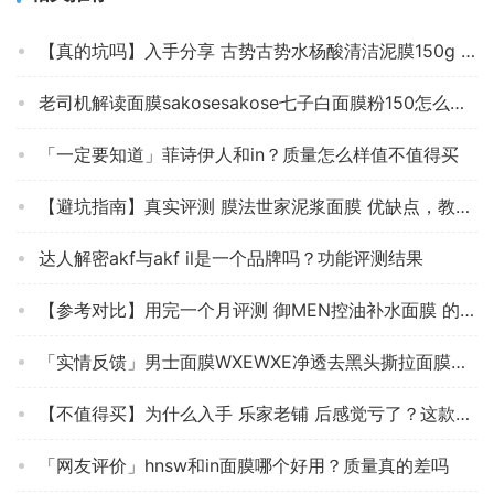
【真的坑吗】入手分享 古势古势水杨酸清洁泥膜150g 评测数据怎么样，买面膜必看质量系列！
老司机解读面膜sakosesakose七子白面膜粉150怎么样评测质量值得买吗？
「一定要知道」菲诗伊人和in？质量怎么样值不值得买
【避坑指南】真实评测 膜法世家泥浆面膜 优缺点，教你怎么样挑选质量好的面膜 ！
达人解密akf与akf il是一个品牌吗？功能评测结果
【参考对比】用完一个月评测 御MEN控油补水面膜 的质量怎么样？男士面膜使用感受大揭秘！
「实情反馈」男士面膜WXEWXE净透去黑头撕拉面膜质量评测怎么样好不好用？
【不值得买】为什么入手 乐家老铺 后感觉亏了？这款面膜质量到底怎么样？
「网友评价」hnsw和in面膜哪个好用？质量真的差吗
【精华】面膜 哪款性价比最高？评测 芙清密钥涂抹面膜 适不适合你！看质量怎么样！