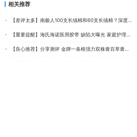
相关推荐
【差评太多】南极人100支长绒棉和60支长绒棉？深度剖析功能区别
【重要提醒】海氏海诺医用胶带 缺陷大曝光 家庭护理质量可靠吗？性价比怎么样？
【良心推荐】分享测评 金牌一条根强力双株膏百草膏小盒 质量怎么样？这是我最后一次买家庭护理了！
「家庭护理解读」海氏海诺免洗手凝胶评测结果怎么样？不值得买吗？
【超级推荐】我来分享下 复正膏药 入手使用感受？家庭护理评测质量怎么样！
【质量堪忧】买前必看 优护优家免洗便携花香型 评测结果解读！家庭护理怎么样选择不被坑！
「实情必读」秝客 lefeke 怎么样？评测值得入手吗
「买前须知」莱弗凯免洗手凝胶500ml家庭护理评测结果怎么样？不值得买吗？
达人分享海氏海诺口罩a087和a061区别 哪款好用？只选对的不选贵的