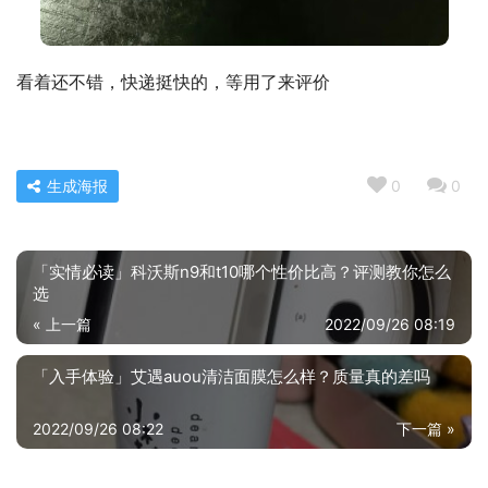
看着还不错，快递挺快的，等用了来评价
生成海报
0
0
「实情必读」科沃斯n9和t10哪个性价比高？评测教你怎么
选
« 上一篇
2022/09/26 08:19
「入手体验」艾遇auou清洁面膜怎么样？质量真的差吗
2022/09/26 08:22
下一篇 »