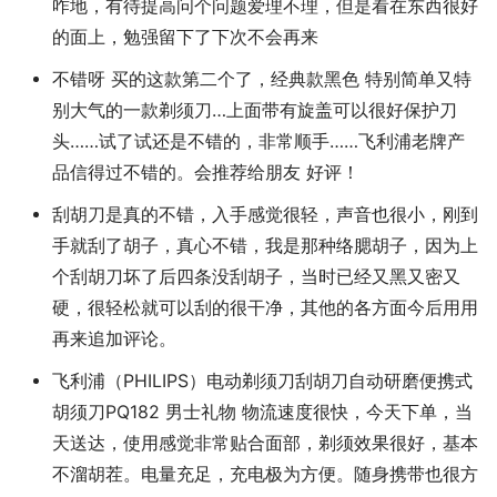
咋地，有待提高问个问题爱理不理，但是看在东西很好
的面上，勉强留下了下次不会再来
不错呀 买的这款第二个了，经典款黑色 特别简单又特
别大气的一款剃须刀…上面带有旋盖可以很好保护刀
头……试了试还是不错的，非常顺手……飞利浦老牌产
品信得过不错的。会推荐给朋友 好评！
刮胡刀是真的不错，入手感觉很轻，声音也很小，刚到
手就刮了胡子，真心不错，我是那种络腮胡子，因为上
个刮胡刀坏了后四条没刮胡子，当时已经又黑又密又
硬，很轻松就可以刮的很干净，其他的各方面今后用用
再来追加评论。
飞利浦（PHILIPS）电动剃须刀刮胡刀自动研磨便携式
胡须刀PQ182 男士礼物 物流速度很快，今天下单，当
天送达，使用感觉非常贴合面部，剃须效果很好，基本
不溜胡茬。电量充足，充电极为方便。随身携带也很方