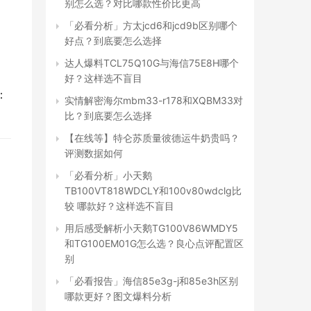
别怎么选？对比哪款性价比更高
「必看分析」方太jcd6和jcd9b区别哪个
好点？到底要怎么选择
达人爆料TCL75Q10G与海信75E8H哪个
好？这样选不盲目
：
实情解密海尔mbm33-r178和XQBM33对
比？到底要怎么选择
【在线等】特仑苏质量彼德运牛奶贵吗？
评测数据如何
「必看分析」小天鹅
TB100VT818WDCLY和100v80wdclg比
较 哪款好？这样选不盲目
用后感受解析小天鹅TG100V86WMDY5
和TG100EM01G怎么选？良心点评配置区
别
「必看报告」海信85e3g-j和85e3h区别
哪款更好？图文爆料分析