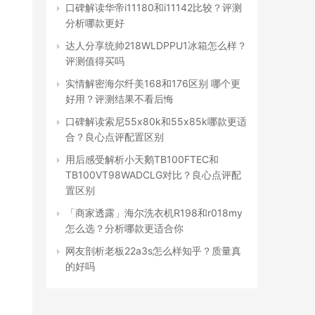
口碑解读华帝i11180和i11142比较？评测
分析哪款更好
达人分享统帅218WLDPPU1冰箱怎么样？
评测值得买吗
实情解密海尔纤美168和176区别 哪个更
好用？评测结果不看后悔
口碑解读索尼55x80k和55x85k哪款更适
合？良心点评配置区别
用后感受解析小天鹅TB100FTEC和
TB100VT98WADCLG对比？良心点评配
置区别
「商家透露」海尔洗衣机R198和r018my
怎么选？分析哪款更适合你
网友剖析老板22a3s怎么样知乎？质量真
的好吗