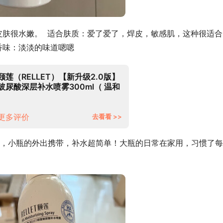
皮肤很水嫩。  适合肤质：爱了爱了，焊皮，敏感肌，这种很适合
香味：淡淡的味道嗯嗯
颐莲（RELLET）【新升级2.0版】
玻尿酸深层补水喷雾300ml（ 温和
保湿 水润定妆 爽肤水化妆水）
更多评价
去看看 >>
，小瓶的外出携带，补水超简单！大瓶的日常在家用，习惯了每