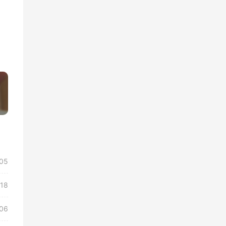
»
/05
/18
/06