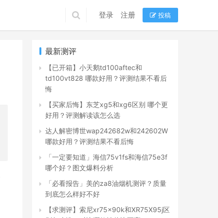
登录
注册
投稿
最新测评
【已开箱】小天鹅td100aftec和
td100vt828 哪款好用？评测结果不看后
悔
【买家后悔】东芝xg5和xg6区别 哪个更
好用？评测解读该怎么选
达人解密博世wap242682w和242602W
哪款好用？评测结果不看后悔
「一定要知道」海信75v1fs和海信75e3f
哪个好？图文爆料分析
一
「必看报告」美的za8油烟机测评？质量
到底怎么样好不好
【求测评】索尼xr75x90k和XR75X95j区