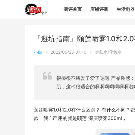
测评首页
店铺评测
生活电器
『避坑指南』颐莲喷雾1.0和2
小白
•
2022/09/26 07:10
•
爽肤水/化妆水
很棒很不错爱了爱了嗯嗯 产品质感
肌，这种很适合的啊啊啊啊啊啊啊啦
颐莲喷雾1.0和2.0有什么区别？ 有什么不
款，我自己用的就是颐莲 深层喷雾300ml，