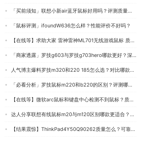
「买前须知」联想小新air蓝牙鼠标好用吗？评测质量怎么样
「鼠标评测」ifoundW636怎么样？性能评价不好吗？
【在线等】求助大家 雷神雷神ML701无线游戏鼠标 质量好吗？鼠标 怎么样挑选适合自己的？
「商家透露」罗技g603与罗技g703hero哪款更好？深度剖析功能区别
人气博主爆料罗技m320和220 185怎么选？对比哪款性价比更高
「必看分析」罗技鼠标m220和b220的区别？评测哪款值得买
【在线等】微软arc鼠标和键盘中心检测不到鼠标？质量真的好吗
达人分享联想有线鼠标m20与m120区别哪款更适合？谁是性价比之王
【结果震惊】ThinkPad4Y50Q90262质量怎么？可靠吗？坑不坑人看完这个评测就知道了！