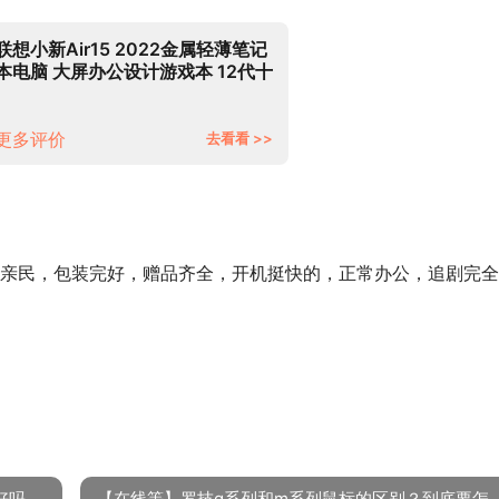
联想小新Air15 2022金属轻薄笔记
本电脑 大屏办公设计游戏本 12代十
核酷睿i5 16G内存 512G固态 标配
版 IPS高清全面屏｜DC调光 护眼无
闪烁
更多评价
去看看 >>
亲民，包装完好，赠品齐全，开机挺快的，正常办公，追剧完全
好吗
【在线等】罗技g系列和m系列鼠标的区别？到底要怎