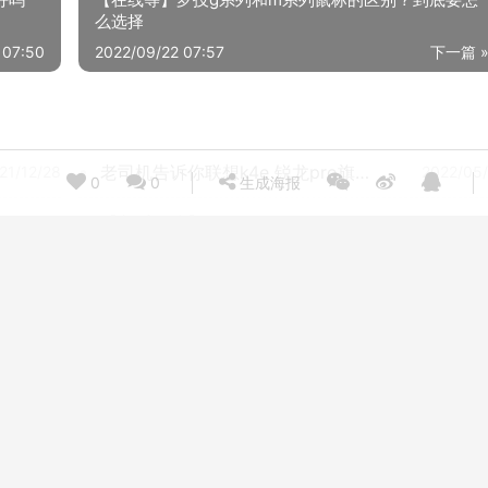
么选择
 07:50
2022/09/22 07:57
下一篇 
老司机告诉你联想k4e 锐龙pro旗舰版怎么样？对比哪款性价比更高
21/12/28
2022/05
0
0
生成海报
【入手解读】AppleMVVL2CH/A 属于什么档次的笔记本 ？先了解质量测评怎么样？
21/07/17
2021/07
达人解密华硕无畏16 2022和15怎么选？深度剖析功能区别
21/04/02
2022/09
老司机告诉你联想小新pro14和15有什么区别？哪个性价比高、质量更好
21/12/28
2021/08
达人解密手提电脑联想小新air质量如何？评测性价比高吗
21/01/27
2021/08