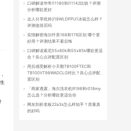
口碑解读华帝i11180和i11142比较？评测
分析哪款更好
达人分享统帅218WLDPPU1冰箱怎么样？
评测值得买吗
实情解密海尔纤美168和176区别 哪个更
好用？评测结果不看后悔
口碑解读索尼55x80k和55x85k哪款更适
合？良心点评配置区别
用后感受解析小天鹅TB100FTEC和
TB100VT98WADCLG对比？良心点评配
，
置区别
生
「商家透露」海尔洗衣机R198和r018my
怎么选？分析哪款更适合你
好
网友剖析老板22a3s怎么样知乎？质量真
的好吗