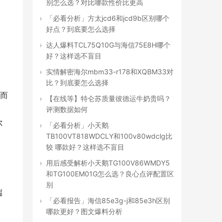
别怎么选？对比哪款性价比更高
「必看分析」方太jcd6和jcd9b区别哪个
好点？到底要怎么选择
达人爆料TCL75Q10G与海信75E8H哪个
好？这样选不盲目
实情解密海尔mbm33-r178和XQBM33对
比？到底要怎么选择
境而
【在线等】特仑苏质量彼德运牛奶贵吗？
评测数据如何
尔
「必看分析」小天鹅
TB100VT818WDCLY和100v80wdclg比
较 哪款好？这样选不盲目
用后感受解析小天鹅TG100V86WMDY5
和TG100EM01G怎么选？良心点评配置区
别
端
「必看报告」海信85e3g-j和85e3h区别
哪款更好？图文爆料分析