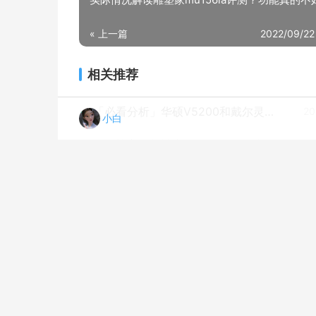
« 上一篇
2022/09/22
相关推荐
「必看分析」华硕V5200和戴尔灵越3501那个好？评测哪一款功能更强大
20
小白
人气博主爆料神舟kingbook怎么样？评测值得入手吗
20
网友剖析thinkpadthinkbook区别？质量到底怎么样好不好
20
「避坑分析」华硕笔记本v4200和v5200的区别？到底要怎么选择
20
「求助」华硕i78565u怎么样？评测性价比高吗
20