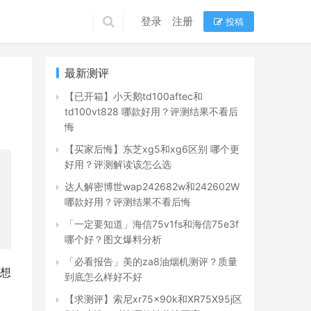
登录
注册
投稿
最新测评
【已开箱】小天鹅td100aftec和
td100vt828 哪款好用？评测结果不看后
悔
【买家后悔】东芝xg5和xg6区别 哪个更
好用？评测解读该怎么选
达人解密博世wap242682w和242602W
哪款好用？评测结果不看后悔
「一定要知道」海信75v1fs和海信75e3f
哪个好？图文爆料分析
「必看报告」美的za8油烟机测评？质量
想 
到底怎么样好不好
【求测评】索尼xr75x90k和XR75X95j区