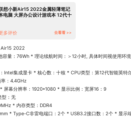
联想小新Air15 2022金属轻薄笔记
本电脑 大屏办公设计游戏本 12代十
核酷睿i5 16G内存 512G固态 标配
版 IPS高清全面屏｜DC调光 护眼无
闪烁
更多评价
去看看 >>
ir15 2022
* 电池容量：76Wh * 理论续航时间：＞12小时, 具体时间视使用环
显卡：Intel集成显卡 * 核心数：十核 * CPU类型：第12代智能英特
率：4.4GHz
 * 屏幕分辨率：1920*1080 * 显示比例：宽屏16：9
存类型：无
MHz * 内存类型：DDR4
 * Type-C非雷电端口：2个 * USB3.2接口数：2个 * 显示