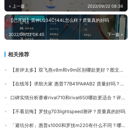
« 上一篇
2022/09/22 08:36
【已开箱】雷神LQ34C144L怎么样？质量真的好吗
2022/09/22 08:45
下一篇 »
相关推荐
【差评太多】双飞燕v8m和v9m区别哪款更好？图文爆料分析
【在线等】求助大家 惠普T7B41PA#AB2 质量好吗？鼠标 怎么样挑选适合自己的？
口碑实情分析赛睿rival710和rival650哪款更适合？评测质量好不好
【不看后悔】罗技g703lightspeed测评？质量真的好吗
「避坑分析」惠普s1000和罗技m220有什么不同？哪个更合适