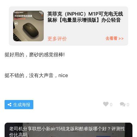
英菲克（INPHIC）M1P可充电无线
鼠标【电量显示增强版】办公轻音
鼠标 笔记本电脑家用2.4G 超薄便
携 磨砂黑
更多评价
去看看 >>
挺好用的，磨砂的感觉很棒!
挺不错的，没有大声音，nice
生成海报
0
0
老司机分享联想小新air15锐龙版和酷睿版哪个好？评测性
价比高吗