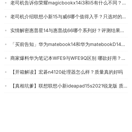
老司机告诉你荣耀magicbookx14i3和i5有什么不同？评测分析哪款更好
老司机介绍联想小新15与威6哪个值得入手？只选对的不选贵的
实情解密惠普星14与惠普战66哪个系列好？评测结果不看后悔
「买前告知」华为matebook14和华为matebookD14的区别？哪个性价比高、质量更好
商家爆料华为笔记本WFE9与WFE9Q区别 哪款好用？评测教你怎么选
【开箱解读】宏碁n4120处理器怎么样？质量真的好吗
【真相坑爹】联想联想小新ideapad15s2021锐龙版 质量网友评价一般？笔记本质量评测到底怎么样？
「实情必读」华硕adolbook14s增强版 与 荣耀magic pro有什么不同？评测比较哪款好
达人分享联想小新air142020和2021区别哪款更适合？评测质量好不好
「入手体验」惠普hp战66三代笔记本怎么样？评测比较哪款好