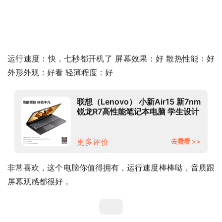
运行速度：快，七秒都开机了 屏幕效果：好 散热性能：好 
外形外观：好看 轻薄程度：好
联想（Lenovo） 小新Air15 新7nm
锐龙R7高性能笔记本电脑 学生设计
游戏高色域游戏轻薄本 标配【R7-
5700U 16G 512G固态】
100%sRGB高色域 指纹识别
更多评价
去看看 >>
非常喜欢，这个电脑你值得拥有，运行速度棒棒哒，音质跟
屏幕观感都很好，