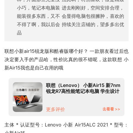
小巧，笔记本电脑装 进去刚刚好，空间安排合理，
能装很多东西，又不 会显得电脑包很臃肿，喜欢的
不得了啊，我以后会 持续关注店铺的，望多多出优
品
联想小新air15锐龙版和酷睿版哪个好？ 一款朋友看过后也
决定要入手的产品哈，性价比真的很不错呢，这款联想 小
新Air15我也是自己在用的哦
联想（Lenovo） 小新Air15 新7nm
锐龙R7高性能笔记本电脑 学生设计
游戏高色域游戏轻薄本 标配【R7-
5700U 16G 512G固态】
100%sRGB高色域 指纹识别
更多评价
去看看 >>
主体 * 认证型号：Lenovo 小新 Air15ALC 2021 * 型号：