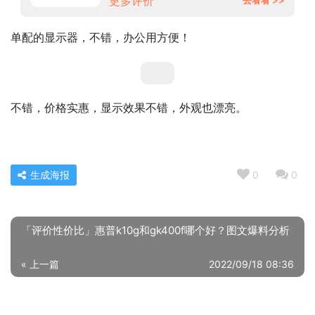
更多评价
单配的显示器，不错，办公用方便！
不错，价格实惠，显示效果不错，外观也漂亮。
生成海报
0
0
「评价性价比」惠普k10g和gk400f哪个好？图文爆料分析
« 上一篇
2022/09/18 08:36
「入手体验」摩托罗拉骁龙888怎么样？一定要了解的评测
情况