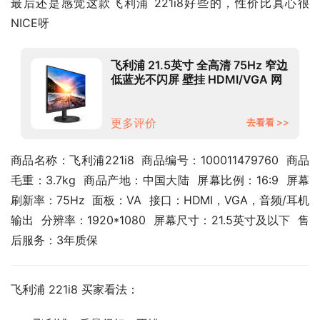
最后还是感觉这款飞利浦 221i8好些的，性价比真心很
NICE呀
飞利浦 21.5英寸 全高清 75Hz 窄边
低蓝光不闪屏 壁挂 HDMI/VGA 网
课学习 办公显示器 商务电脑显示屏
221i8
更多评价
去看看 >>
商品名称：飞利浦221i8  商品编号：100011479760  商品
毛重：3.7kg  商品产地：中国大陆  屏幕比例：16:9  屏幕
刷新率：75Hz  面板：VA  接口：HDMI，VGA，音频/耳机
输出  分辨率：1920*1080  屏幕尺寸：21.5英寸及以下  售
后服务：3年质保
飞利浦 221i8 买家看法：