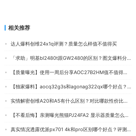
2022/09/18 08:38
下一篇 »
相关推荐
达人爆料创维24x1q评测？质量怎么样值不值得买
「求助」明基bl2480t跟GW2480的区别？图文爆料分析
【质量曝光】使用一周后分享AOC27B2HM值不值得买，来看看显示器评测数据
【独家爆料】aocq32g3s和agonag322qx哪个好点？到底要怎么选择
实情解密创维A20和A5有什么区别？对比哪款性价比更高
【不看后悔】亲测曝光熊猫PJ24FA2 显示器质量怎么样？全方位评测分享!
真实情况透露优派px701 4k和pro区别哪个好点？评测解读该怎么选