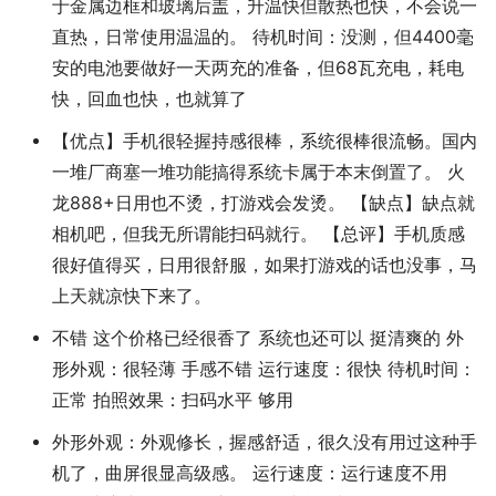
于金属边框和玻璃后盖，升温快但散热也快，不会说一
直热，日常使用温温的。 待机时间：没测，但4400毫
安的电池要做好一天两充的准备，但68瓦充电，耗电
快，回血也快，也就算了
【优点】手机很轻握持感很棒，系统很棒很流畅。国内
一堆厂商塞一堆功能搞得系统卡属于本末倒置了。 火
龙888+日用也不烫，打游戏会发烫。 【缺点】缺点就
相机吧，但我无所谓能扫码就行。 【总评】手机质感
很好值得买，日用很舒服，如果打游戏的话也没事，马
上天就凉快下来了。
不错 这个价格已经很香了 系统也还可以 挺清爽的 外
形外观：很轻薄 手感不错 运行速度：很快 待机时间：
正常 拍照效果：扫码水平 够用
外形外观：外观修长，握感舒适，很久没有用过这种手
机了，曲屏很显高级感。 运行速度：运行速度不用