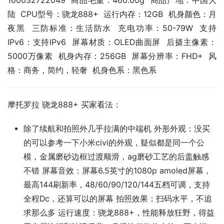
100032722049  商品毛重：460.00g  商品产地：中国大
陆  CPU型号：骁龙888+  运行内存：12GB  机身颜色：月
夜黑  三防标准：生活防水  充电功率：50-79W  支持
IPv6：支持IPv6  屏幕材质：OLED曲面屏  后摄主像素：
5000万像素  机身内存：256GB  屏幕分辨率：FHD+  风
格：商务，简约，轻奢  机身色系：黑色系
摩托罗拉 骁龙888+ 买家看法：
除了续航和拍照外几乎拉满的中端机 外形外观：没买
的可以参考一下小米civi的外观，疑似都是同一个公
模，金属磨砂边框过渡顺滑，ag磨砂工艺的后盖触感
不错 屏幕音效：屏幕6.5英寸的1080p amoled屏幕，
最高144刷新率，48/60/90/120/144五档可调，支持
全程Dc，还算可以的屏幕 拍照效果：扫码水平，不追
求那么多 运行速度：骁龙888+，性能释放狂野，得益