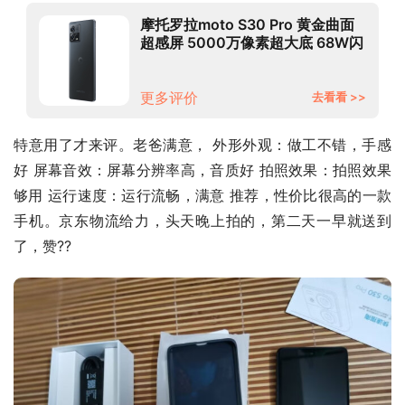
摩托罗拉moto S30 Pro 黄金曲面
超感屏 5000万像素超大底 68W闪
充 骁龙888+ 5G手机
12GB+256GB 月夜黑
更多评价
去看看 >>
特意用了才来评。老爸满意， 外形外观：做工不错，手感
好 屏幕音效：屏幕分辨率高，音质好 拍照效果：拍照效果
够用 运行速度：运行流畅，满意 推荐，性价比很高的一款
手机。京东物流给力，头天晚上拍的，第二天一早就送到
了，赞??