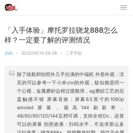
「入手体验」摩托罗拉骁龙888怎么
样？一定要了解的评测情况
小白
•
2022/09/18 08:38
•
二手手机
除了续航和拍照外几乎拉满的中端机 外形外观：没
买的可以参考一下小米civi的外观，疑似都是同一
个公模，金属磨砂边框过渡顺滑，ag磨砂工艺的后
盖触感不错 屏幕音效：屏幕6.5英寸的1080p
amoled屏幕，最高144刷新率，
48/60/90/120/144五档可调，支持全程Dc，还算
可以的屏幕 拍照效果：扫码水平，不追求那么多
运行速度：骁龙888+，性能释放狂野，得益于金属