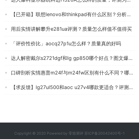
【已开箱】联想lenovo和thinkpad有什么区别？分析哪款更适合你
用后实情讲解攀升e281ua评测？质量怎么样值不值得买
「评价性价比」aocq27p1u怎么样？质量真的好吗
达人解密戴尔s2721dgf和lg gp850哪个好点？图文爆料分析
口碑剖析实情惠普m24f与m24fw区别有什么不同？哪个更合适
【求反馈】lg27ul500和aoc u27v4哪款更适合？评测解读该怎么选
Copyright © 2020 Powered by
零致测评
苏ICP备20042400号-1