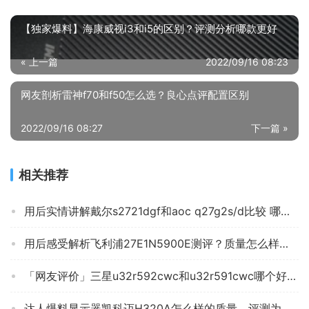
【独家爆料】海康威视i3和i5的区别？评测分析哪款更好
« 上一篇
2022/09/16 08:23
网友剖析雷神f70和f50怎么选？良心点评配置区别
2022/09/16 08:27
下一篇 »
相关推荐
用后实情讲解戴尔s2721dgf和aoc q27g2s/d比较 哪款好？到底要怎么选择
用后感受解析飞利浦27E1N5900E测评？质量怎么样值不值得买
「网友评价」三星u32r592cwc和u32r591cwc哪个好点？应该怎么样选择
达人爆料显示器凯科迈H320A怎么样的质量，评测为什么这样？