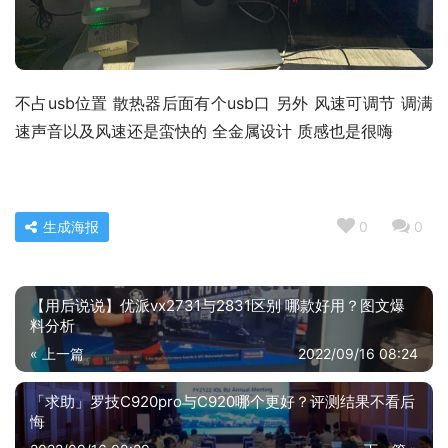
不占usb位置 散热器后面有个usb口 另外 风速可调节 调满
速声音以及风速还是蛮快的 全金属设计 质感也是很嗨
生成海报
0
0
【用后说说】优派vx2731与2831区别 哪款好用？图文爆
料分析
« 上一篇
2022/09/16 08:24
「求助」罗技C920pro与C920哪个更好？评测结果不看后
悔