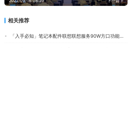
2022/09/16 08:29
下一篇 »
相关推荐
「入手必知」笔记本配件联想联想服务90W方口功能评测结果，看看买家怎么样评价的
笔记本配件使用一个月后分享JRCGN504怎么样评测质量值得买吗？
笔记本配件用后实情讲解JRCT17901功能评测结果，看看买家怎么样评价的
「入手体验」联想p和k区别哪款更好？谁是性价比之王
【超级推荐】我来分享下 联想【联想】135W分段式适配器 入手使用感受？笔记本配件评测质量怎么样！
笔记本配件商家爆料MCQ8怎么样的质量，评测为什么这样？
【开箱解读】笔记本配件JRC10档支撑-超便携笔记本支架X10怎么样的质量，评测为什么这样？