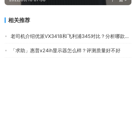
相关推荐
老司机介绍优派VX3418和飞利浦345对比？分析哪款更适合你
「求助」惠普x24ih显示器怎么样？评测质量好不好
【已开箱】三星c27f391fhc与396什么差别？哪个性价比高、质量更好
【用后说说】aocq3279vwfd8评测？质量怎么样值不值得买
『避坑指南』雷神f23h144f和华硕vg249q有什么不同？评测比较哪款好
【在线等】sancn500显示器质量怎么样？一定要了解的评测情况
「实情必读」lg27up600和戴尔s2721q 哪款好用？评测结果不看后悔
「必看报告」aocq2490pxq和q24p1U 哪款好用？到底要怎么选择