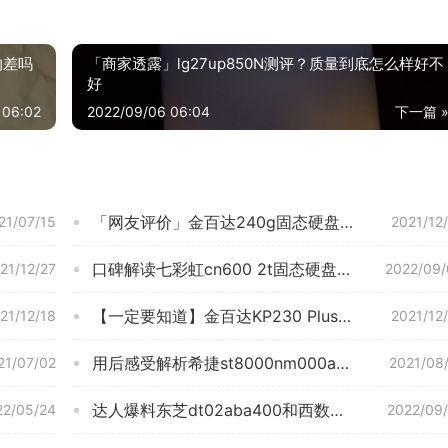
的差吗
「商家透露」lg27up850N测评？质量到底怎么样好不
好
 06:02
2022/09/06 06:04
下一篇 
「网友评价」金百达240g固态硬盘怎么样？功能真的不好吗
21/07/15
2021/12
口碑解读七彩虹cn600 2t固态硬盘怎么样？评测值得买吗
21/12/27
2022/09/
【一定要知道】金百达KP230 Plus 2TB 这款SSD固态硬盘质量怎么样不好？为什么买家这样评价！
21/12/18
2021/12
用后感受解析希捷st8000nm000a和西数8t有什么不同？对比哪款性价比更高
21/07/02
2021/08
达人爆料东芝dt02aba400和西数紫盘？一定要了解的评测情况
22/05/24
2022/09