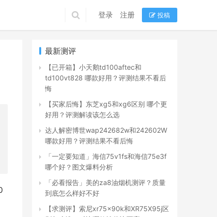
登录
注册
投稿
最新测评
【已开箱】小天鹅td100aftec和
td100vt828 哪款好用？评测结果不看后
悔
【买家后悔】东芝xg5和xg6区别 哪个更
好用？评测解读该怎么选
达人解密博世wap242682w和242602W
哪款好用？评测结果不看后悔
「一定要知道」海信75v1fs和海信75e3f
哪个好？图文爆料分析
「必看报告」美的za8油烟机测评？质量
0
到底怎么样好不好
【求测评】索尼xr75x90k和XR75X95j区