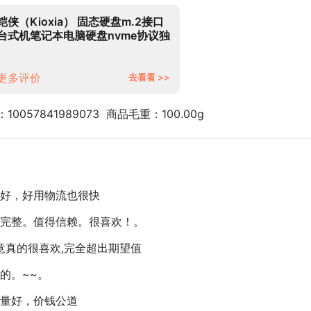
铠侠（Kioxia） 固态硬盘m.2接口
台式机笔记本电脑硬盘nvme协议独
立缓存SSD MVMe RC10 独立缓存
5年质保 240G-256G
更多评价
去看看 >>
0057841989073  商品毛重：100.00g
好，好用物流也很快
完整。值得信赖。很喜欢！。
意真的很喜欢,完全超出期望值
的。~~。
量好，价钱公道