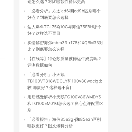
别怎么选？对比哪款性价比更高
「必看分析」方太jcd6和jcd9b区别哪个
好点？到底要怎么选择
达人爆料TCL75Q10G与海信75E8H哪个
好？这样选不盲目
实情解密海尔mbm33-r178和XQBM33对
比？到底要怎么选择
【在线等】特仑苏质量彼德运牛奶贵吗？
评测数据如何
「必看分析」小天鹅
TB100VT818WDCLY和100v80wdclg比
较 哪款好？这样选不盲目
用后感受解析小天鹅TG100V86WMDY5
和TG100EM01G怎么选？良心点评配置区
别
「必看报告」海信85e3g-j和85e3h区别
哪款更好？图文爆料分析