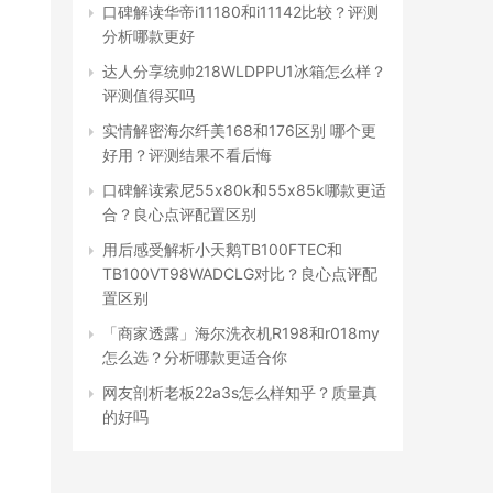
口碑解读华帝i11180和i11142比较？评测
分析哪款更好
达人分享统帅218WLDPPU1冰箱怎么样？
评测值得买吗
实情解密海尔纤美168和176区别 哪个更
好用？评测结果不看后悔
口碑解读索尼55x80k和55x85k哪款更适
合？良心点评配置区别
用后感受解析小天鹅TB100FTEC和
TB100VT98WADCLG对比？良心点评配
置区别
「商家透露」海尔洗衣机R198和r018my
怎么选？分析哪款更适合你
网友剖析老板22a3s怎么样知乎？质量真
的好吗