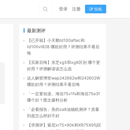
登录
注册
投稿
最新测评
【已开箱】小天鹅td100aftec和
td100vt828 哪款好用？评测结果不看后
悔
【买家后悔】东芝xg5和xg6区别 哪个更
好用？评测解读该怎么选
达人解密博世wap242682w和242602W
哪款好用？评测结果不看后悔
「一定要知道」海信75v1fs和海信75e3f
哪个好？图文爆料分析
「必看报告」美的za8油烟机测评？质量
到底怎么样好不好
【求测评】索尼xr75x90k和XR75X95j区