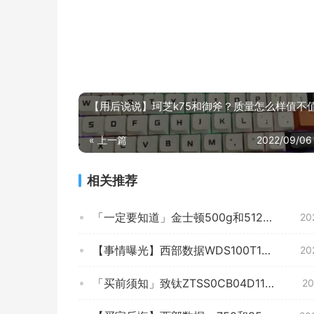
【用后说说】珂芝k75和御斧？质量怎么样值不
« 上一篇
2022/09/06
相关推荐
「一定要知道」金士顿500g和512g固态硬盘有什么不同？良心点评配置区别
20
【事情曝光】西部数据WDS100T1X0E 质量怎么样？SSD固态硬盘值得入手吗？大家真实看法解读
20
「买前须知」致钛ZTSS0CB04D11MCSSD固态硬盘功能评测结果，看看买家怎么样评价的
20