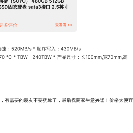
梅捷（SOYO） 480GB 512GB
SSD固态硬盘 sata3接口 2.5英寸
笔记本台式机硬盘 SATA3.0
512G(深圳仓发货）
更多评价
去看看 >>
：520MB/s * 顺序写入：430MB/s
0 °C * TBW：240TBW * 产品尺寸：长100mm,宽70mm,高
，有需要的朋友不要犹豫了，最后祝商家生意兴隆！价格太便宜