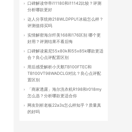
口碑解读华帝i11180和i11142比较？评测
分析哪款更好
达人分享统帅218WLDPPU1冰箱怎么样？
评测值得买吗
实情解密海尔纤美168和176区别 哪个更
好用？评测结果不看后悔
口碑解读索尼55x80k和55x85k哪款更适
合？良心点评配置区别
用后感受解析小天鹅TB100FTEC和
TB100VT98WADCLG对比？良心点评配
置区别
「商家透露」海尔洗衣机R198和r018my
怎么选？分析哪款更适合你
网友剖析老板22a3s怎么样知乎？质量真
的好吗