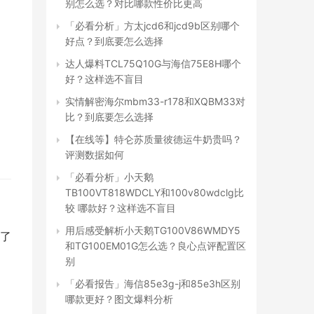
别怎么选？对比哪款性价比更高
「必看分析」方太jcd6和jcd9b区别哪个
好点？到底要怎么选择
达人爆料TCL75Q10G与海信75E8H哪个
好？这样选不盲目
实情解密海尔mbm33-r178和XQBM33对
比？到底要怎么选择
【在线等】特仑苏质量彼德运牛奶贵吗？
评测数据如何
「必看分析」小天鹅
TB100VT818WDCLY和100v80wdclg比
较 哪款好？这样选不盲目
用后感受解析小天鹅TG100V86WMDY5
了
和TG100EM01G怎么选？良心点评配置区
别
「必看报告」海信85e3g-j和85e3h区别
哪款更好？图文爆料分析