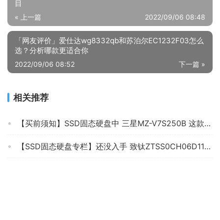
目
« 上一篇
2022/09/06 08:48
「网友评价」爱仕达wg8332qb和苏泊尔EC1232F03怎么
选？分析哪款更适合你
2022/09/06 08:52
下一篇 »
相关推荐
【买前须知】SSD固态硬盘中 三星MZ-V7S250B 这款属于什么档次？分析性价比质量怎么样！
【SSD固态硬盘专栏】还没入手 致钛ZTSS0CH06D11MC 的了解下质量 怎么样？评测报告来了！
老司机介绍七彩虹cn600和金士顿a2000 哪款好用？评测教你怎么选
【不看后悔】希捷硬盘st2000dm005怎么样？质量真的好吗
「必看分析」紫光s100和p100区别哪款更好？评测解读该怎么选