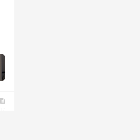
»
/17
/30
/11