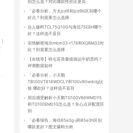
别怎么选？对比哪款性价比更高
「必看分析」方太jcd6和jcd9b区别哪个
好点？到底要怎么选择
达人爆料TCL75Q10G与海信75E8H哪个
好？这样选不盲目
地：
实情解密海尔mbm33-r178和XQBM33对
芯
比？到底要怎么选择
【在线等】特仑苏质量彼德运牛奶贵吗？
评测数据如何
「必看分析」小天鹅
TB100VT818WDCLY和100v80wdclg比
较 哪款好？这样选不盲目
用后感受解析小天鹅TG100V86WMDY5
和TG100EM01G怎么选？良心点评配置区
别
「必看报告」海信85e3g-j和85e3h区别
哪款更好？图文爆料分析