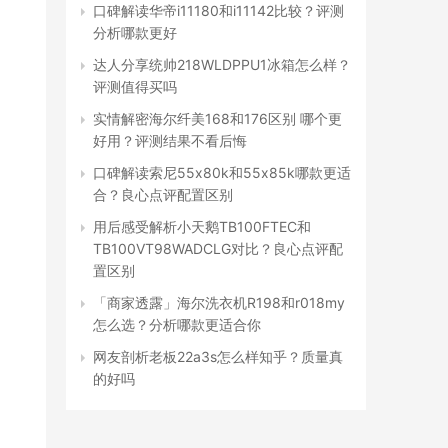
口碑解读华帝i11180和i11142比较？评测
分析哪款更好
达人分享统帅218WLDPPU1冰箱怎么样？
评测值得买吗
实情解密海尔纤美168和176区别 哪个更
好用？评测结果不看后悔
口碑解读索尼55x80k和55x85k哪款更适
合？良心点评配置区别
用后感受解析小天鹅TB100FTEC和
TB100VT98WADCLG对比？良心点评配
置区别
「商家透露」海尔洗衣机R198和r018my
怎么选？分析哪款更适合你
网友剖析老板22a3s怎么样知乎？质量真
的好吗