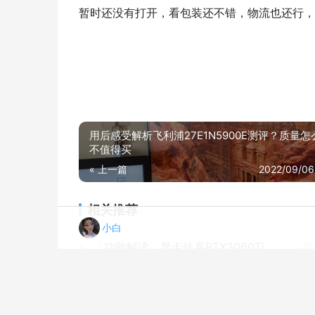
暂时还没有打开，看包装还不错，物流也还行，
用后感受解析飞利浦27E1N5900E测评？质量
不值得买
« 上一篇
2022/09/06
相关推荐
小白
「功能解读」显卡技嘉RTX3060Ti评测报告怎么样？质量不靠谱？
20
真实情况透露盈通rx6600大地之神怎么样？评测值得入手吗
20
「必看报告」华擎RX6700XT CLP怎么样？评测质量好不好
20