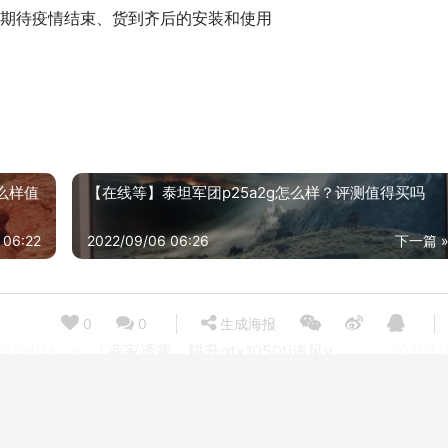
期待疫情结束、货到齐后的安装和使用
怎么样值
【在线等】泰坦军团p25a2g怎么样？评测值得买吗
 06:22
2022/09/06 06:26
下一篇 
0
0
生成海报
「商家透露」耕升gtx1050ti追风v3怎么样？对比哪款性价比更高
21/08/18
2021/12
人气博主爆料铭瑄gt1030变形金刚4g4d怎么样？评测比较哪款好
21/12/17
2021/12
实际情况解读微星区别h410？评测质量好吗
21/12/30
2021/07