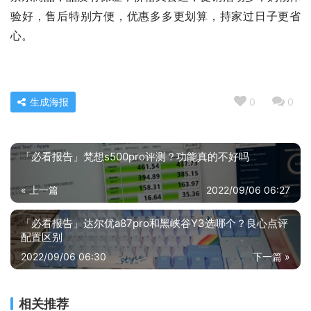
验好，售后特别方便，优惠多多更划算，持家过日子更省
心。
生成海报
0
0
「必看报告」梵想s500pro评测？功能真的不好吗
« 上一篇
2022/09/06 06:27
「必看报告」达尔优a87pro和黑峡谷Y3选哪个？良心点评
配置区别
2022/09/06 06:30
下一篇 »
相关推荐