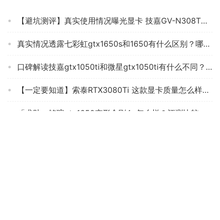
【避坑测评】真实使用情况曝光显卡 技嘉GV-N308TGAMING OC-12GD 质量怎么样？为什么差？
真实情况透露七彩虹gtx1650s和1650有什么区别？哪款性价比更好
口碑解读技嘉gtx1050ti和微星gtx1050ti有什么不同？哪个更合适
【一定要知道】索泰RTX3080Ti 这款显卡质量怎么样不好？为什么买家这样评价！
「求助」铭瑄gtx1650变形金刚4g怎么样？评测比较哪款好
经验解析盈通6600xt游戏高手怎么样？详细评测报告
「商家透露」技嘉2g显卡怎么样？评测质量好不好
【太坑人了】华硕RX6800XT 买来两个月，这显卡质量真的差吗？评测下怎么样！
【商家报告】技嘉GV-N3090GAMING OC-24GD 优缺点真相评测，质量口碑怎么样？小白必看系列！