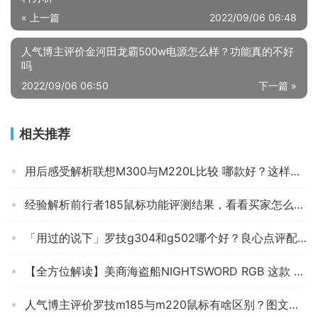
« 上一篇
2022/09/06 06:48
人气博主评价金河田龙霸500w电源怎么样？功能真的不好
吗
2022/09/06 06:50
下一篇 »
相关推荐
用后感受解析联想M300与M220L比较 哪款好？这样选不盲目
经验解析前行者185鼠标功能评测结果，看看买家怎么样评价的
「用过的说下」罗技g304和g502哪个好？良心点评配置区别
【全方位解读】美商海盗船NIGHTSWORD RGB 这款 鼠标质量怎么样？优劣分析评测结果！
人气博主评价罗技m185与m220鼠标有啥区别？图文爆料分析