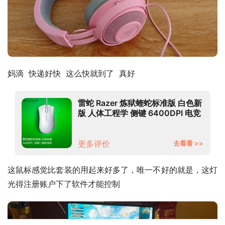
妈滴  快递好快  这么快就到了  真好
雷蛇 Razer 炼狱蝰蛇标准版 白色新
版 人体工程学 侧键 6400DPI 电竞
游戏 有线鼠标
更多评价
去看看 >>
这鼠标感觉比套装的用起来好多了，唯一不好的就是，这灯
光得注册账户下了软件才能控制