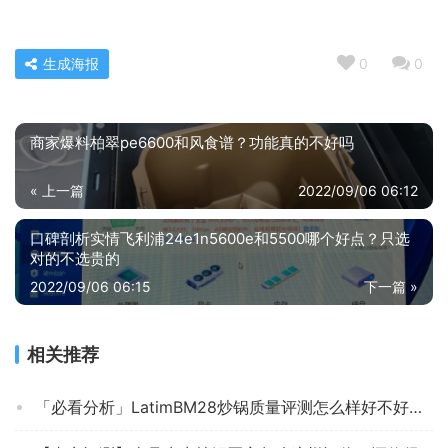
生成海报
0
0
商家爆料柏翠pe6600和风食谱？功能真的不好吗
« 上一篇
2022/09/06 06:12
口碑剖析实情飞利浦24e1n5600e和5500哪个好点？只选
对的不选贵的
2022/09/06 06:15
下一篇 »
相关推荐
「必看分析」LatimBM28炒锅质量评测怎么样好不好用？