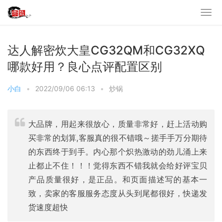
达人解密炊大皇CG32QM和CG32XQ
哪款好用？良心点评配置区别
小白
•
2022/09/06 06:13
•
炒锅
大品牌，用起来很放心，质量非常好，赶上活动购
买非常的划算,客服真的很不错哦～搓手手万分期待
的东西终于到手。内心那个炽热激动的劲儿涌上来
止都止不住！！！觉得东西不错我就会给好评宝贝
产品质量很好，是正品。和页面描述写的基本一
致，卖家的客服服务态度从头到尾都很好，快递发
货速度超快