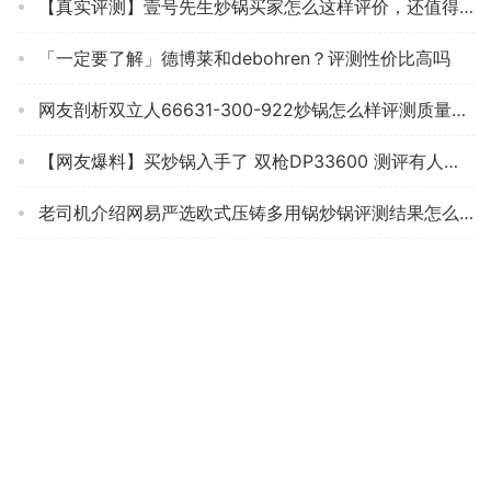
【真实评测】壹号先生炒锅买家怎么这样评价，还值得买吗
「一定要了解」德博莱和debohren？评测性价比高吗
网友剖析双立人66631-300-922炒锅怎么样评测质量值得买吗？
【网友爆料】买炒锅入手了 双枪DP33600 测评有人说坑？质量到底怎么样？
老司机介绍网易严选欧式压铸多用锅炒锅评测结果怎么样？不值得买吗？
【良心解读】买炒锅注意EWIWELeidenfrost X3C质量好不好？怎么样入手更具性价比！
【详细分析】看下这款 五江WJ-P107C 炒锅的质量？怎么评测结果这样？
「避坑分析」爱仕达cf30z2q与cf30m2q区别哪款更适合？到底要怎么选择
人气博主爆料康巴赫3代跟4代区别？评测比较哪款好