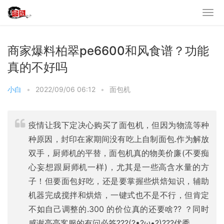
商家爆料柏翠pe6600和风食谱？功能
真的不好吗
小白
•
2022/09/06 06:12
•
面包机
疫情让我下定决心购买了面包机，但因为物流等种
种原因，封印在家期间没有吃上自制面包.作为解放
双手，厨师机的平替，面包机真的物美价廉(不要痴
心妄想跟厨师机一样)，尤其是一些高含水量的方
子！但要面包好吃，还是要掌握些烘焙知识，辅助
机器完成搅拌和烘焙，一键式也不是不行，但肯定
不如自己调整的.300 的价位真的还要啥?? ？同时
感谢亮亮客服的有问必答???(?•?ω•?)???优秀