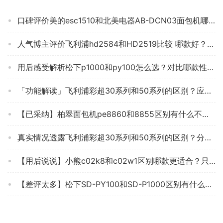
口碑评价美的esc1510和北美电器AB-DCN03面包机哪个好？这样选不盲目
人气博主评价飞利浦hd2584和HD2519比较 哪款好？图文爆料分析
用后感受解析松下p1000和py100怎么选？对比哪款性价比更高
「功能解读」飞利浦彩超30系列和50系列的区别？应该怎么样选择
【已采纳】柏翠面包机pe8860和8855区别有什么不同？对比哪款性价比更高
真实情况透露飞利浦彩超30系列和50系列的区别？分析哪款更适合你
【用后说说】小熊c02k8和c02w1区别哪款更适合？只选对的不选贵的
【差评太多】松下SD-PY100和SD-P1000区别有什么不同？哪款性价比更好
口碑解读松下pm105和pt1000区别 哪款好用？应该怎么样选择