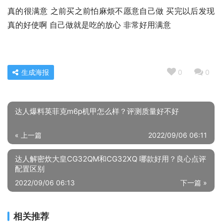
真的很满意 之前买之前怕麻烦不愿意自己做 买完以后发现
真的好使啊 自己做就是吃的放心 非常好用满意
生成海报
0
0
达人爆料英菲克m6p机甲怎么样？评测质量好不好
« 上一篇
2022/09/06 06:11
达人解密炊大皇CG32QM和CG32XQ 哪款好用？良心点评
配置区别
2022/09/06 06:13
下一篇 »
相关推荐