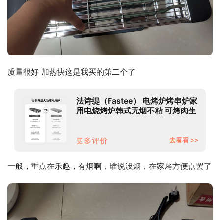
质量很好 加热快这是我买的第二个了
法诗缇（Fastee） 电烤炉烤串炉家
用电烧烤炉韩式无烟不粘 可烤肉生
蚝 2200W大功率大容量水盘 烧烤
炉（烤串机）
更多评价
去看看 >>
一般，重点在乐趣，有烟啊，谁说没烟，在家烤方便点罢了