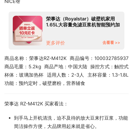
NICE呀
荣事达（Royalstar）破壁机家用
1.65L大容量免滤豆浆机智能预约加
热上蒸下煮破壁料理机榨汁机果汁
机RZ-M412K
更多评价
去看看 >>
商品名称：荣事达RZ-M412K  商品编号：100032785937  
商品毛重：5.2kg  商品产地：中国大陆  操控方式：触控式  
杯体：玻璃加热杯  适用人数：2-3人  主杯容量：1.3-1.8L  
功能：预约定时，破壁磨粉，营养辅食
荣事达 RZ-M412K 买家看法：
到手马上开机清洗，迫不及待的放大豆来打豆浆，功能
简洁操作方便，大品牌用起来就是省心。