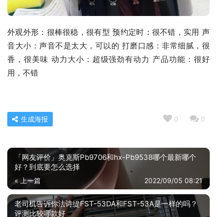
外观外形：很棒很稳，很有型 预约定时：很不错，实用 声
音大小：声音不是太大，可以的 打磨口感：非常细腻，很
香，很美味 动力大小：超级强劲有动力 产品功能：很好
用，不错
生成海报
0
0
「网友评价」奥克斯Pb9706和hx-Pb9538哪个最新哪个
好？到底要怎么选择
« 上一篇
2022/09/05 08:21
老司机告诉你法诗缇FST-53DA和FST-53A是一样的吗？
评测比较哪款好