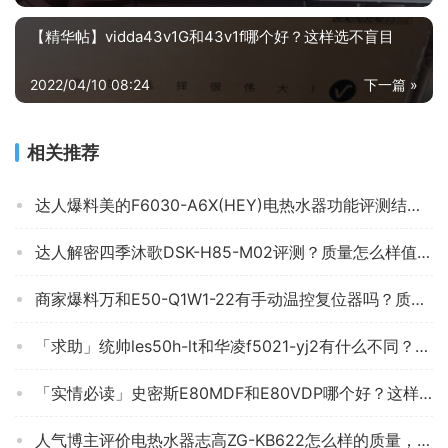
【精华帖】vidda43v1G和43v1f哪个好？这样选不盲目
2022/04/10 08:24
下一篇 »
相关推荐
达人爆料美的F6030-A6X(HEY)电热水器功能评测结果，看看买家怎么样评价的
达人解密四季沐歌DSK-H85-M02评测？质量怎么样值不值得买
商家爆料万和E50-Q1W1-22有手动温控复位器吗？质量到底怎么样好不好
「求助」统帅les50h-lt和华凌f5021-yj2有什么不同？对比哪款性价比更高
「实情必读」史密斯E80MDF和E80VDP哪个好？这样选不盲目
人气博主评价电热水器志高ZG-KB622怎么样的质量，评测为什么这样？