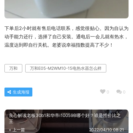
下单后2小时就有售后电话联系，感觉很贴心。因为自认为
动手能力还行，选择了自己安装。通电后一会儿就有热水，
温度达到即自行关机。老婆说幸福指数提高了不少！
万和
万和E05-M2WM10-15电热水器怎么样
生成海报
0
0
良心解读老板30b1和华帝i10059B哪个好？谁是性价比之
王
« 上一篇
2022/04/10 08:21