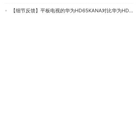
【细节反馈】平板电视的华为HD65KANA对比华为HD65KANA哪个质量更好呢？优缺点分析测评
达人分享康佳85c2和pro的区别？评测质量好不好
「网友评价」创维65v60怎么样？功能真的不好吗
「必看报告」tcl75t6和75P8电视怎么样？评测哪一款功能更强大
【用后说说】tcl43l8f怎么样？评测质量好吗
老司机告诉你三星qa65qx2aa与65x90j 哪个更好用？图文爆料分析
『避坑指南』酷开32P31怎么样？一定要了解的评测情况
「入手体验」松下th-55gx580c评测？质量怎么样值不值得买