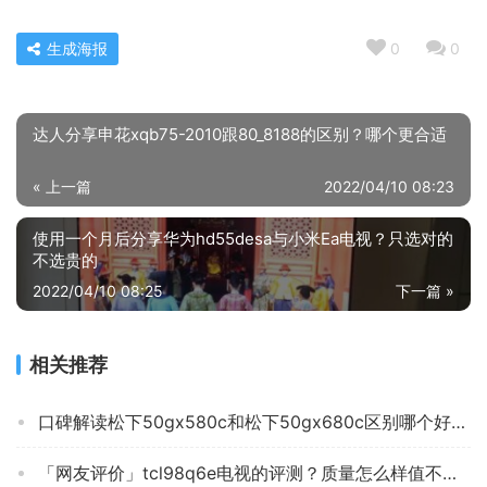
生成海报
0
0
达人分享申花xqb75-2010跟80_8188的区别？哪个更合适
« 上一篇
2022/04/10 08:23
使用一个月后分享华为hd55desa与小米Ea电视？只选对的
不选贵的
2022/04/10 08:25
下一篇 »
相关推荐
口碑解读松下50gx580c和松下50gx680c区别哪个好？只选对的不选贵的
「网友评价」tcl98q6e电视的评测？质量怎么样值不值得买