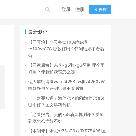
登录
注册
投稿
最新测评
【已开箱】小天鹅td100aftec和
td100vt828 哪款好用？评测结果不看后
悔
【买家后悔】东芝xg5和xg6区别 哪个更
好用？评测解读该怎么选
达人解密博世wap242682w和242602W
哪款好用？评测结果不看后悔
「一定要知道」海信75v1fs和海信75e3f
哪个好？图文爆料分析
「必看报告」美的za8油烟机测评？质量
到底怎么样好不好
【求测评】索尼xr75x90k和XR75X95j区