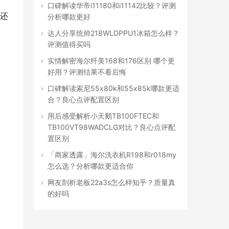
口碑解读华帝i11180和i11142比较？评测
还
分析哪款更好
达人分享统帅218WLDPPU1冰箱怎么样？
评测值得买吗
实情解密海尔纤美168和176区别 哪个更
好用？评测结果不看后悔
口碑解读索尼55x80k和55x85k哪款更适
合？良心点评配置区别
用后感受解析小天鹅TB100FTEC和
TB100VT98WADCLG对比？良心点评配
置区别
「商家透露」海尔洗衣机R198和r018my
怎么选？分析哪款更适合你
网友剖析老板22a3s怎么样知乎？质量真
的好吗