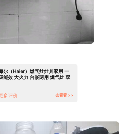
海尔（Haier）燃气灶灶具家用 一
级能效 大火力 台嵌两用 燃气灶 双
灶 天然气灶 液化气灶 4.2KW火力
（天然气）JZT-Q235(12T)
更多评价
去看看 >>