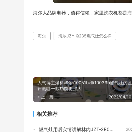
海尔大品牌电器，值得信赖，家里洗衣机都是海
海尔
海尔JZY-Q235燃气灶怎么样
人气博主爆料华帝i10051b和i10039b燃气灶的
评测哪一款功能更强大
« 上一篇
2022/04/10
相关推荐
燃气灶用后实情讲解林内JZT-2E02SM评测报告怎么样？质量不靠谱？
20