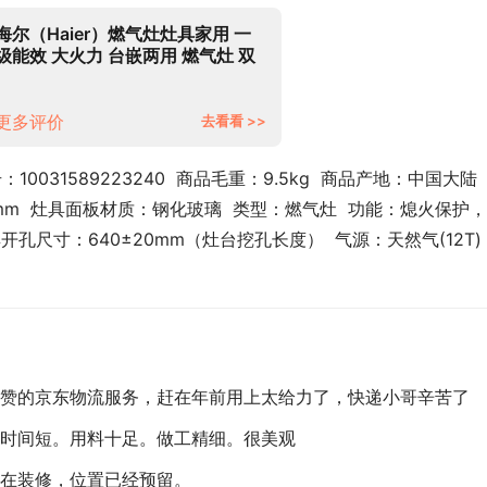
海尔（Haier）燃气灶灶具家用 一
级能效 大火力 台嵌两用 燃气灶 双
灶 天然气灶 液化气灶 4.2KW火力
（天然气）JZT-Q235(12T)
更多评价
去看看 >>
031589223240  商品毛重：9.5kg  商品产地：中国大陆  
mm  灶具面板材质：钢化玻璃  类型：燃气灶  功能：熄火保护
具开孔尺寸：640±20mm（灶台挖孔长度）  气源：天然气(12T)  
赞的京东物流服务，赶在年前用上太给力了，快递小哥辛苦了
时间短。用料十足。做工精细。很美观
在装修，位置已经预留。