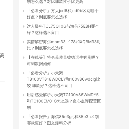
别怎么选？对比哪款性价比更高
「必看分析」方太jcd6和jcd9b区别哪个
好点？到底要怎么选择
达人爆料TCL75Q10G与海信75E8H哪个
好？这样选不盲目
实情解密海尔mbm33-r178和XQBM33对
比？到底要怎么选择
，高
【在线等】特仑苏质量彼德运牛奶贵吗？
评测数据如何
「必看分析」小天鹅
TB100VT818WDCLY和100v80wdclg比
较 哪款好？这样选不盲目
用后感受解析小天鹅TG100V86WMDY5
和TG100EM01G怎么选？良心点评配置区
别
「必看报告」海信85e3g-j和85e3h区别
哪款更好？图文爆料分析