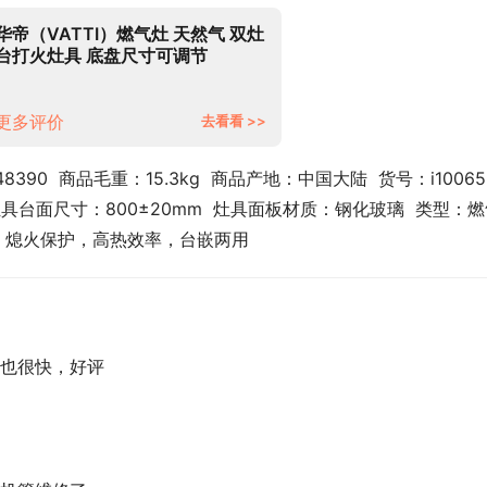
华帝（VATTI）燃气灶 天然气 双灶
台打火灶具 底盘尺寸可调节
4.5kW猛火家用 JZT- i10065B
更多评价
去看看 >>
390  商品毛重：15.3kg  商品产地：中国大陆  货号：i10065B 
 灶具台面尺寸：800±20mm  灶具面板材质：钢化玻璃  类型：
 功能：熄火保护，高热效率，台嵌两用
也很快，好评