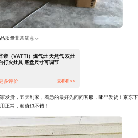
品质量非常满意↓
华帝（VATTI）燃气灶 天然气 双灶
台打火灶具 底盘尺寸可调节
4.5kW猛火家用 JZT- i10065B
更多评价
去看看 >>
家发货，五天到家，着急的最好先问问客服，哪里发货！京东下
用正常，颜值也不错！