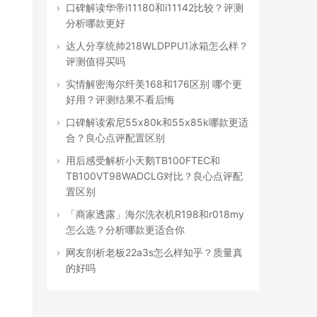
口碑解读华帝i11180和i11142比较？评测
分析哪款更好
达人分享统帅218WLDPPU1冰箱怎么样？
评测值得买吗
实情解密海尔纤美168和176区别 哪个更
好用？评测结果不看后悔
口碑解读索尼55x80k和55x85k哪款更适
合？良心点评配置区别
用后感受解析小天鹅TB100FTEC和
TB100VT98WADCLG对比？良心点评配
置区别
「商家透露」海尔洗衣机R198和r018my
怎么选？分析哪款更适合你
网友剖析老板22a3s怎么样知乎？质量真
的好吗