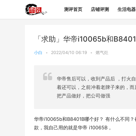
测评首页
店铺评测
生活电器
「求助」华帝i10065b和B84
小白
•
2022/04/10 06:19
•
燃气灶
华帝售后可以，收到产品后 ，打火自
着还可以，之前冲着老牌子来的，而
把产品做好，把公司做强
华帝i10065b和B8401B哪个好？ 有什
款，我自己用的就是华帝 i10065B，