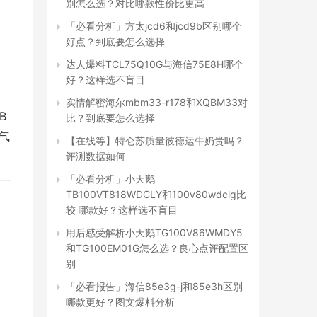
别怎么选？对比哪款性价比更高
「必看分析」方太jcd6和jcd9b区别哪个
好点？到底要怎么选择
达人爆料TCL75Q10G与海信75E8H哪个
好？这样选不盲目
实情解密海尔mbm33-r178和XQBM33对
 
比？到底要怎么选择
燃气
【在线等】特仑苏质量彼德运牛奶贵吗？
评测数据如何
「必看分析」小天鹅
TB100VT818WDCLY和100v80wdclg比
较 哪款好？这样选不盲目
用后感受解析小天鹅TG100V86WMDY5
和TG100EM01G怎么选？良心点评配置区
别
「必看报告」海信85e3g-j和85e3h区别
哪款更好？图文爆料分析