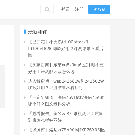
登录
注册
投稿
最新测评
【已开箱】小天鹅td100aftec和
td100vt828 哪款好用？评测结果不看后
悔
【买家后悔】东芝xg5和xg6区别 哪个更
好用？评测解读该怎么选
达人解密博世wap242682w和242602W
哪款好用？评测结果不看后悔
「一定要知道」海信75v1fs和海信75e3f
哪个好？图文爆料分析
「必看报告」美的za8油烟机测评？质量
一
到底怎么样好不好
【求测评】索尼xr75x90k和XR75X95j区