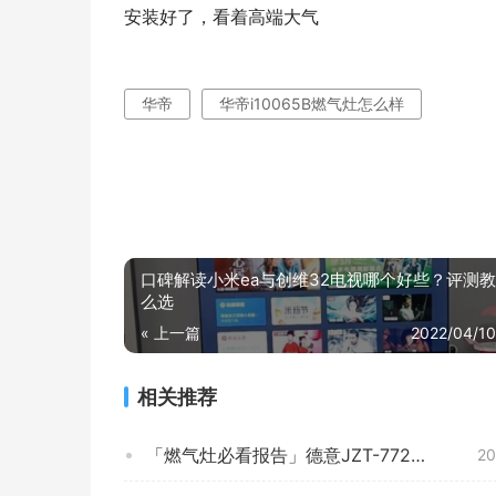
安装好了，看着高端大气
华帝
华帝i10065B燃气灶怎么样
口碑解读小米ea与创维32电视哪个好些？评测
么选
« 上一篇
2022/04/10
相关推荐
「燃气灶必看报告」德意JZT-772G评测结果怎么样？不值得买吗？
20