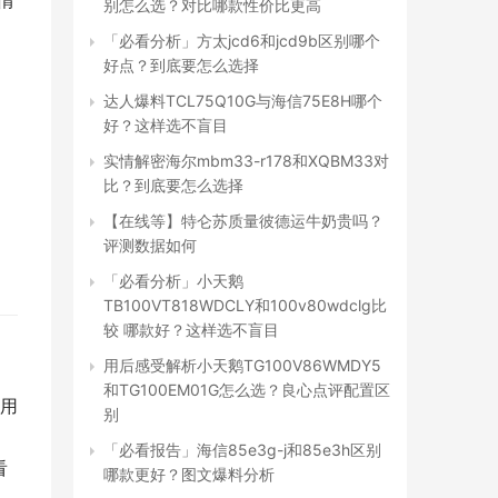
情
别怎么选？对比哪款性价比更高
「必看分析」方太jcd6和jcd9b区别哪个
好点？到底要怎么选择
达人爆料TCL75Q10G与海信75E8H哪个
好？这样选不盲目
实情解密海尔mbm33-r178和XQBM33对
比？到底要怎么选择
【在线等】特仑苏质量彼德运牛奶贵吗？
评测数据如何
「必看分析」小天鹅
TB100VT818WDCLY和100v80wdclg比
较 哪款好？这样选不盲目
用后感受解析小天鹅TG100V86WMDY5
和TG100EM01G怎么选？良心点评配置区
用
别
「必看报告」海信85e3g-j和85e3h区别
看
哪款更好？图文爆料分析