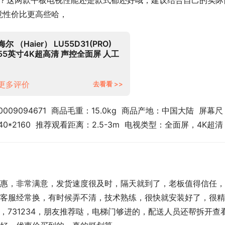
 哪个好？这两款平板电视性能还是款式都还好哦，建议结合自己的实际
感觉性价比更高些哈，
海尔 （Haier） LU55D31(PRO)
55英寸4K超高清 声控全面屏 人工
智能 LED液晶电视16G大内存 以旧
换新
更多评价
去看看 >>
0009094671  商品毛重：15.0kg  商品产地：中国大陆  屏幕尺
0*2160  推荐观看距离：2.5-3m  电视类型：全面屏，4K超清
惠，非常满意，发货速度很及时，隔天就到了，老板值得信任，
客服经常换，有时候弄不清，技术熟练，很快就安装好了，很精
4，731234，朋友推荐哒，电梯门够进的，配送人员还帮拆开查