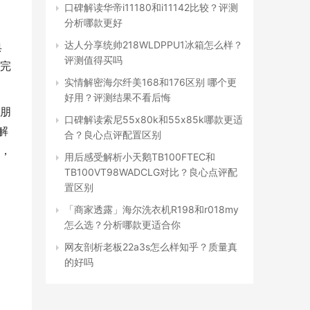
口碑解读华帝i11180和i11142比较？评测
分析哪款更好
达人分享统帅218WLDPPU1冰箱怎么样？
典
评测值得买吗
完
实情解密海尔纤美168和176区别 哪个更
好用？评测结果不看后悔
朋
口碑解读索尼55x80k和55x85k哪款更适
解
合？良心点评配置区别
，
用后感受解析小天鹅TB100FTEC和
TB100VT98WADCLG对比？良心点评配
置区别
「商家透露」海尔洗衣机R198和r018my
怎么选？分析哪款更适合你
网友剖析老板22a3s怎么样知乎？质量真
的好吗