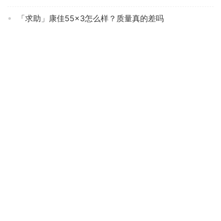
「求助」康佳55×3怎么样？质量真的差吗
口碑实情分析创维50v40用的是什么屏？功能评测结果
口碑解读tcl65v8pro与tcl65v8哪款值得购买？深度剖析功能区别
「功能解读」长虹43D5PF和长虹43Q5T区别 哪个更好用？这样选不盲目
【买家后悔】小米es系列和4a系列什么区别？哪个性价比高、质量更好
人气博主评价tcl50q6与tcl50t7有什么不同？分析哪款更适合你
「评价性价比」平板电视OPPOOPPO电视S165英寸功能评测结果，看看买家怎么样评价的
良心解读海信55e7g-pro与雷鸟55s545c那个好？告诉你哪款性价比高