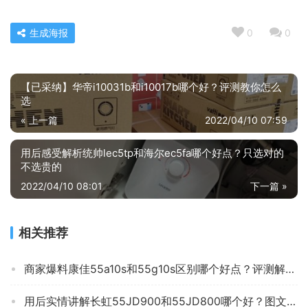
生成海报
0
0
【已采纳】华帝i10031b和i10017b哪个好？评测教你怎么
选
« 上一篇
2022/04/10 07:59
用后感受解析统帅lec5tp和海尔ec5fa哪个好点？只选对的
不选贵的
2022/04/10 08:01
下一篇 »
相关推荐
商家爆料康佳55a10s和55g10s区别哪个好点？评测解读该怎么选
用后实情讲解长虹55JD900和55JD800哪个好？图文爆料分析