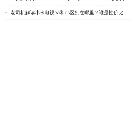
老司机解读小米电视ea和es区别在哪里？谁是性价比之王
「求助」康佳50d3和海信50V1F-R哪个好？谁是性价比之王
网友剖析海尔55R3和小米EA55哪个好？谁是性价比之王
口碑剖析实情海信55e3f和创维55v40怎么选？良心点评配置区别
「一定要知道」康佳55v5怎么样？评测质量好不好
商家爆料三星qa65qx2aa与65x90j哪个好点？只选对的不选贵的
【精华帖】vidda70v1f-r是什么电视？一定要了解的评测情况
实际情况解读创维58A9和58A70哪个好？谁是性价比之王
真实情况透露康佳43S3和43s2有什不一样？到底要怎么选择