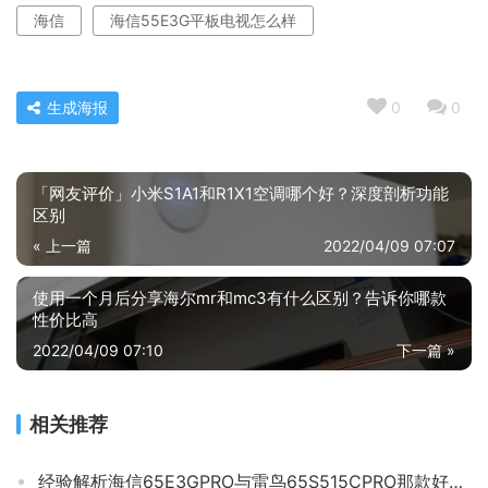
海信
海信55E3G平板电视怎么样
生成海报
0
0
「网友评价」小米S1A1和R1X1空调哪个好？深度剖析功能
区别
« 上一篇
2022/04/09 07:07
使用一个月后分享海尔mr和mc3有什么区别？告诉你哪款
性价比高
2022/04/09 07:10
下一篇 »
相关推荐
经验解析海信65E3GPRO与雷鸟65S515CPRO那款好？应该怎么样选择