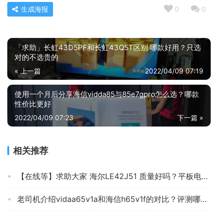
生成海报
0
0
「求助」长虹43D5PF和长虹43Q5T区别 哪款好用？只选
对的不选贵的
« 上一篇
2022/04/09 07:19
使用一个月后分享海信vidda85与85e7gpro怎么选？哪款
性价比更好
2022/04/09 07:23
下一篇 »
相关推荐
【在线等】求助大家 海尔LE42J51 质量好吗？平板电视 怎么样挑选适合自己的？
老司机介绍vidaa65v1a和海信h65v1f的对比？评测哪一款功能更强大