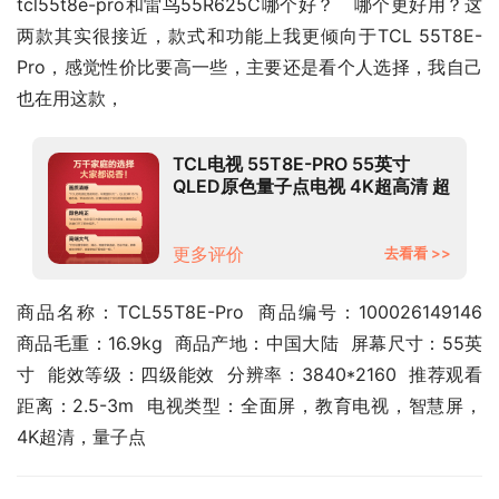
tcl55t8e-pro和雷鸟55R625C哪个好？   哪个更好用？这
两款其实很接近，款式和功能上我更倾向于TCL 55T8E-
Pro，感觉性价比要高一些，主要还是看个人选择，我自己
也在用这款，
TCL电视 55T8E-PRO 55英寸
QLED原色量子点电视 4K超高清 超
薄金属全面屏 3+32GB 液晶智能京
东小家平板电视
更多评价
去看看 >>
商品名称：TCL55T8E-Pro  商品编号：100026149146  
商品毛重：16.9kg  商品产地：中国大陆  屏幕尺寸：55英
寸  能效等级：四级能效  分辨率：3840*2160  推荐观看
距离：2.5-3m  电视类型：全面屏，教育电视，智慧屏，
4K超清，量子点