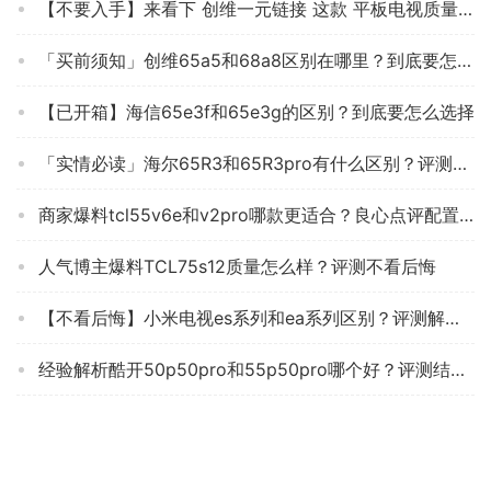
【不要入手】来看下 创维一元链接 这款 平板电视质量真的忽悠？评测怎么样！
「买前须知」创维65a5和68a8区别在哪里？到底要怎么选择
【已开箱】海信65e3f和65e3g的区别？到底要怎么选择
「实情必读」海尔65R3和65R3pro有什么区别？评测哪一款功能更强大
商家爆料tcl55v6e和v2pro哪款更适合？良心点评配置区别
人气博主爆料TCL75s12质量怎么样？评测不看后悔
【不看后悔】小米电视es系列和ea系列区别？评测解读该怎么选
经验解析酷开50p50pro和55p50pro哪个好？评测结果不看后悔