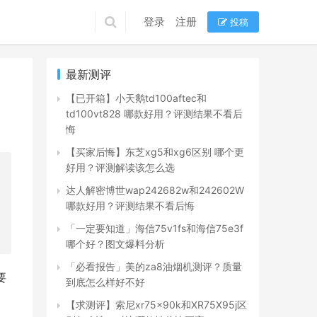
登录
注册
投稿
最新测评
【已开箱】小天鹅td100aftec和
td100vt828 哪款好用？评测结果不看后
悔
【买家后悔】东芝xg5和xg6区别 哪个更
好用？评测解读该怎么选
达人解密博世wap242682w和242602W
哪款好用？评测结果不看后悔
「一定要知道」海信75v1fs和海信75e3f
哪个好？图文爆料分析
「必看报告」美的za8油烟机测评？质量
要
到底怎么样好不好
【求测评】索尼xr75x90k和XR75X95j区