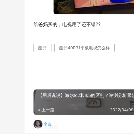
给爸妈买的，电视用了还不错??
酷开
酷开40P31平板电视怎么样
【用后说说】海尔lc2和lk5的区别？评测分析哪
« 上一篇
2022/04/09
小白
相关推荐