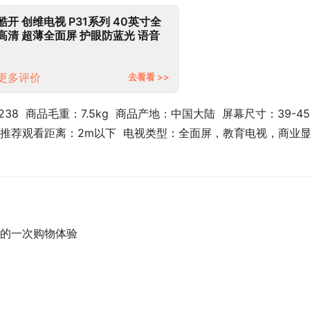
酷开 创维电视 P31系列 40英寸全
高清 超薄全面屏 护眼防蓝光 语音
智能平板电视机液晶游戏以旧换新
40P31
更多评价
去看看 >>
238  商品毛重：7.5kg  商品产地：中国大陆  屏幕尺寸：39-4
80  推荐观看距离：2m以下  电视类型：全面屏，教育电视，商业
的一次购物体验