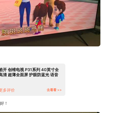
酷开 创维电视 P31系列 40英寸全
高清 超薄全面屏 护眼防蓝光 语音
智能平板电视机液晶游戏以旧换新
40P31
更多评价
去看看 >>
好！