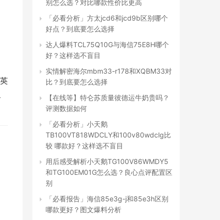
别怎么选？对比哪款性价比更高
「必看分析」方太jcd6和jcd9b区别哪个
好点？到底要怎么选择
达人爆料TCL75Q10G与海信75E8H哪个
好？这样选不盲目
实情解密海尔mbm33-r178和XQBM33对
5英
比？到底要怎么选择
显
【在线等】特仑苏质量彼德运牛奶贵吗？
评测数据如何
「必看分析」小天鹅
TB100VT818WDCLY和100v80wdclg比
较 哪款好？这样选不盲目
用后感受解析小天鹅TG100V86WMDY5
和TG100EM01G怎么选？良心点评配置区
别
「必看报告」海信85e3g-j和85e3h区别
哪款更好？图文爆料分析