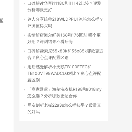
口碑解读华帝i11180和i11142比较？评测
分析哪款更好
达人分享统帅218WLDPPU1冰箱怎么样？
塑
评测值得买吗
实情解密海尔纤美168和176区别 哪个更
好用？评测结果不看后悔
口碑解读索尼55x80k和55x85k哪款更适
合？良心点评配置区别
用后感受解析小天鹅TB100FTEC和
TB100VT98WADCLG对比？良心点评配
置区别
「商家透露」海尔洗衣机R198和r018my
怎么选？分析哪款更适合你
网友剖析老板22a3s怎么样知乎？质量真
的好吗