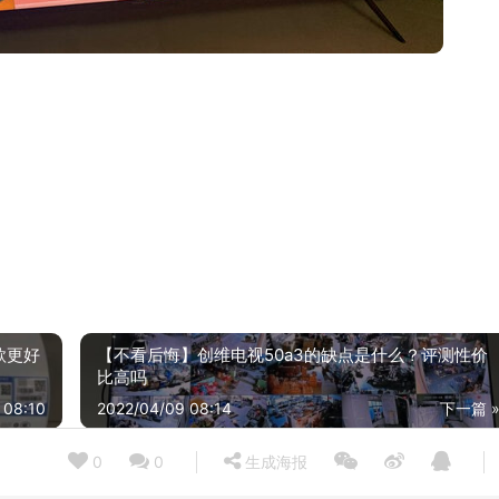
款更好
【不看后悔】创维电视50a3的缺点是什么？评测性价
比高吗
 08:10
2022/04/09 08:14
下一篇 
0
0
生成海报